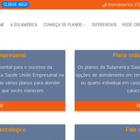
Atendimento (11
E
CLIQUE AQUI
ME
A SULAMÉRICA
CONHEÇA OS PLANOS
DIFERENCIAIS
REDE CR
presarial
Plano Indi
mental para o sucesso da
Os planos da Sulamerica Saúd
ca Saúde União Empresarial na
opções de atendimento em terr
ão vários planos para atender
ou quarto individual em caso
e que vocês merecem.
caract
NO
C
ontológico
Fale