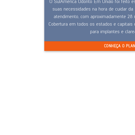
O SulAmérica Odonto Em União foi feito e
suas necessidades na hora de cuidar da 
atendimento, com aproximadamente 28 m
Cobertura em todos os estados e capitais d
para implantes e clar
CONHEÇA O PLA