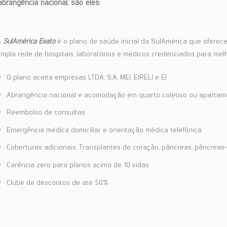
rangência nacional, são eles:
A
SulAmérica Exato
é o plano de saúde inicial da SulAmérica que ofere
mpla rede de hospitais, laboratórios e médicos credenciados para melh
O plano aceita empresas LTDA, S.A, MEI, EIRELI e EI
Abrangência nacional e acomodação em quarto coletivo ou apartam
Reembolso de consultas
Emergência médica domiciliar e orientação médica telefônica
Coberturas adicionais: Transplantes de coração, pâncreas, pâncreas-
Carência zero para planos acima de 10 vidas
Clube de descontos de até 50%