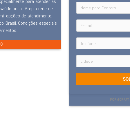
specialmente para atender às
saúde bucal. Ampla rede de
il opções de atendimento.
o Brasil. Condições especiais
eamentos.
NO
SO
FORMCRAFT 