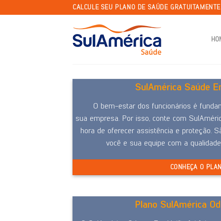
Skip
CALCULE SEU PLANO DE SAÚDE GRATUITAMENT
to
content
HO
SulAmérica Saúde Em
O bem-estar dos funcionários é funda
sua empresa. Por isso, conte com SulAméri
hora de oferecer assistência e proteção. S
você e sua equipe com a qualidad
CONHEÇA O PLA
Plano SulAmérica Od