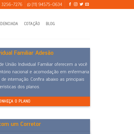
) 3256-7276
(11) 94575-0634
EDENCIADA
COTAÇÃO
BLOG
vidual Familiar Adesão
e União Individual Familiar oferecem a você
itório nacional e acomodação em enfermaria
 de internação. Confira abaixo as principais
erísticas dos planos.
ONHEÇA O PLANO
 com um Corretor