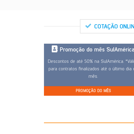
COTAÇÃO ONLI
Promoção do mês SulAméric
Descontos de até 50% na SulAmérica. *Vál
para contratos finalizados até o último dia
mês.
PROMOÇÃO DO MÊS