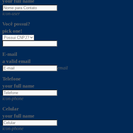
your full name
icon-user
Você possui?
pick one!
E-mail
a valid email
email
Telefone
your full name
icon-phone
Celular
your full name
icon-phone