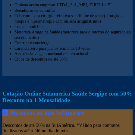
O plano aceita empresas LTDA, S.A, MEI, EIRELI e EI
Reembolso de consultas
Cobertura para cirurgia refrativa sem limite de grau (cirurgias de
miopia e hipermetropia com ou sem astigmatismo)
Coleta domiciliar
Motorista Amigo da Saúde (motorista para o retorno do segurado ao
seu domicílio)
Courrier e concierge
Carência zero para planos acima de 10 vidas
Assistência viagem nacional e internacional
Clube de descontos de até 50%
Cotação Online Sulamerica Saúde Sergipe com 50%
Desconto na 1 Mensalidade
Promoção do mês SulAmérica
Descontos de até 50% na SulAmérica. *Válido para contratos
finalizados até o último dia do mês.