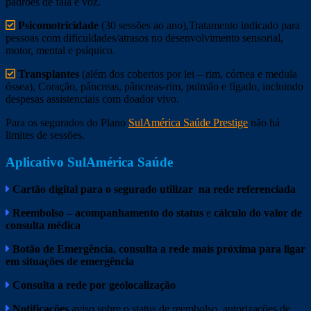
padrões de fala e voz.
Psicomotricidade
(30 sessões ao ano),Tratamento indicado para
pessoas com dificuldades/atrasos no desenvolvimento sensorial,
motor, mental e psíquico.
Transplantes
(além dos cobertos por lei – rim, córnea e medula
óssea), Coração, pâncreas, pâncreas-rim, pulmão e fígado, incluindo
despesas assistenciais com doador vivo.
Para os segurados do Plano
SulAmérica Saúde Prestige
não há
limites de sessões.
Aplicativo SulAmérica Saúde
Cartão
digital
p
ara
o
segurado
utilizar na rede referenciada
Reembolso –
acompanhamento
do status
e
cálculo do valor de
consulta médica
Botão de Emergência,
consulta
a
rede mais próxima para ligar
em situações de emergência
Consulta a rede por
geolocalização
Notificações
aviso sobre o status de reembolso, autorizações de