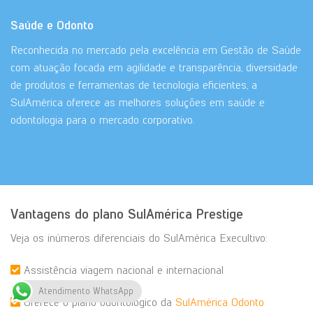
Saúde e Odonto
Reconhecida no mercado pela excelência em Gestão de Saúde
com atuação focada em agilidade e transparência, diversidade
de produtos e ferramentas de tecnologia eficientes, a
SulAmérica oferece as melhores soluções em saúde e
odontologia para o mercado corporativo.
Vantagens do plano SulAmérica Prestige
Veja os inúmeros diferenciais do SulAmérica Execultivo:
Assistência viagem nacional e internacional
Atendimento WhatsApp
Oferece o plano odontológico da
SulAmérica Odonto