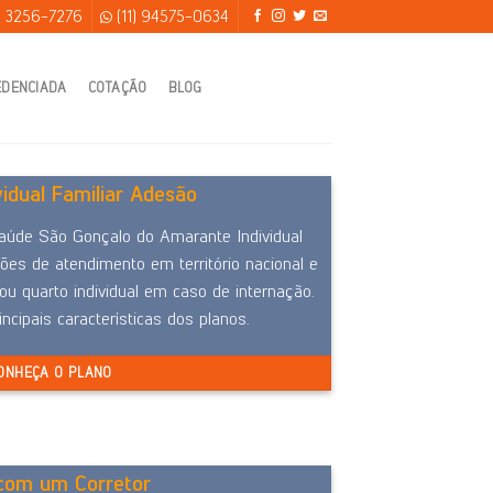
) 3256-7276
(11) 94575-0634
EDENCIADA
COTAÇÃO
BLOG
vidual Familiar Adesão
aúde São Gonçalo do Amarante Individual
ões de atendimento em território nacional e
 quarto individual em caso de internação.
incipais características dos planos.
ONHEÇA O PLANO
 com um Corretor