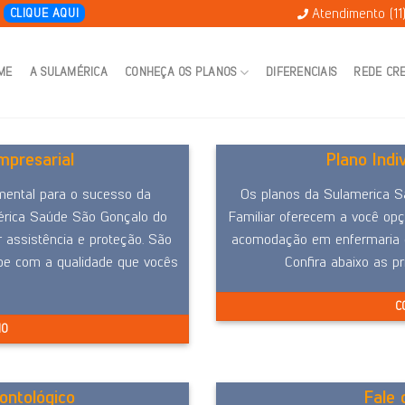
Atendimento (11
E
CLIQUE AQUI
ME
A SULAMÉRICA
CONHEÇA OS PLANOS
DIFERENCIAIS
REDE CR
presarial
Plano Indi
mental para o sucesso da
Os planos da Sulamerica S
érica Saúde São Gonçalo do
Familiar oferecem a você opç
 assistência e proteção. São
acomodação em enfermaria ou
ipe com a qualidade que vocês
Confira abaixo as pr
C
NO
ontológico
Fale