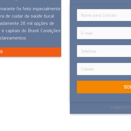
rante foi feito especialmente
a de cuidar da saúde bucal.
madamente 28 mil opções de
e capitais do Brasil. Condições
 clareamentos.
NO
SO
FORMCRAFT 