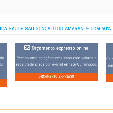
ICA SAÚDE SÃO GONÇALO DO AMARANTE COM 50% 
a
Orçamento expresso online
ido
Receba uma cotações exclusivas com valores e
Os e
 do
rede credenciada por e-mail em até 05 minutos.
pa
ORÇAMENTO EXPRESSO