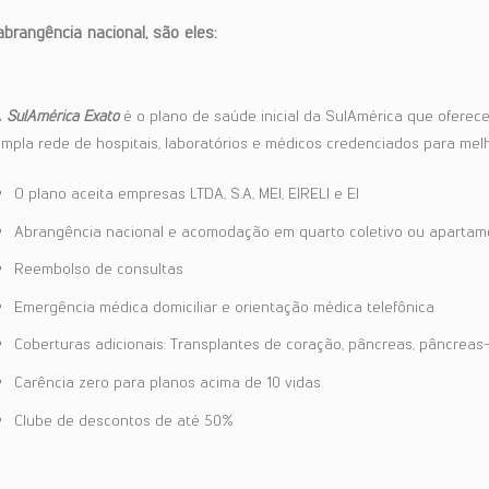
rangência nacional, são eles:
A
SulAmérica Exato
é o plano de saúde inicial da SulAmérica que ofere
mpla rede de hospitais, laboratórios e médicos credenciados para melh
O plano aceita empresas LTDA, S.A, MEI, EIRELI e EI
Abrangência nacional e acomodação em quarto coletivo ou apartam
Reembolso de consultas
Emergência médica domiciliar e orientação médica telefônica
Coberturas adicionais: Transplantes de coração, pâncreas, pâncreas-
Carência zero para planos acima de 10 vidas
Clube de descontos de até 50%