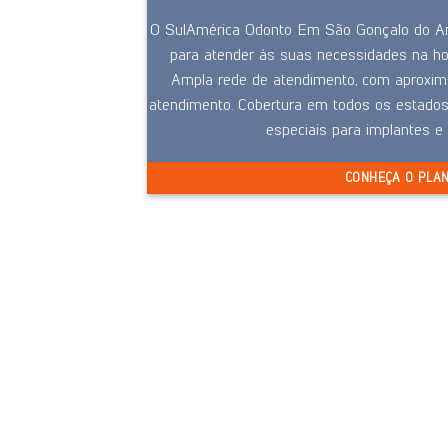
O SulAmérica Odonto Em São Gonçalo do Ama
para atender às suas necessidades na hor
Ampla rede de atendimento, com aproxi
atendimento. Cobertura em todos os estados 
especiais para implantes e
CONHEÇA O PLA