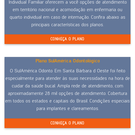
Individual Familiar oferecem a você opções de atendimento
em território nacional e acomodação em enfermaria ou
quarto individual em caso de internação. Confira abaixo as
principais características dos planos.
CONHEÇA O PLANO
Plano SulAmérica Odontológico
O SulAmérica Odonto Em Santa Bárbara d Oeste foi feito
especialmente para atender às suas necessidades na hora de
cuidar da saúde bucal. Ampla rede de atendimento, com
aproximadamente 28 mil opções de atendimento. Cobertura
em todos os estados e capitais do Brasil. Condições especiais
para implantes e clareamentos.
CONHEÇA O PLANO