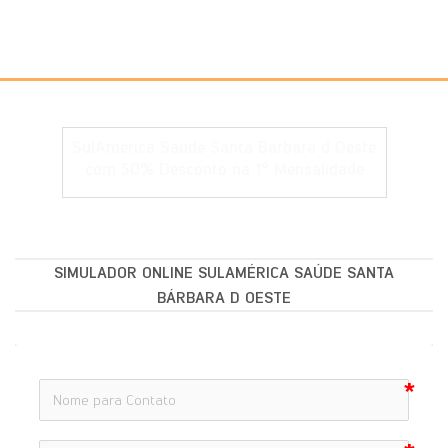
SulAmérica Saúde Santa Bárbara d Oeste
com 50% Desconto na 1° Mensalidade
SIMULADOR ONLINE SULAMÉRICA SAÚDE SANTA
BÁRBARA D OESTE