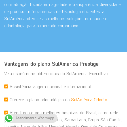
com atuação focada em agilidade e transparência, diversidade
de produtos e ferramentas de tecnologia eficientes, a
SulAmérica oferece as melhores soluções em saúde e
odontologia para o mercado corporativo.
Vantagens do plano SulAmérica Prestige
Veja os inúmeros diferenciais do SulAmérica Execultivo:
Assistência viagem nacional e internacional
Oferece o plano odontológico da
SulAmérica Odonto
Atendimento nos melhores hospitais do Brasil, como rede
Atendimento WhatsApp
Albert Einstein, Grupo São Luiz, Samaritano, Grupo São Camilo,
Hospital Nove de Julho, Hospital Alemão Oswaldo Cruz entre