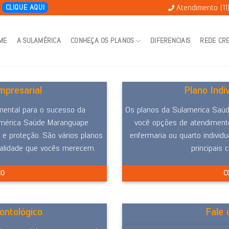
Atendimento (11
E
CLIQUE AQUI
ME
A SULAMÉRICA
CONHEÇA OS PLANOS
DIFERENCIAIS
REDE CR
presarial
Plano Indi
mental para o sucesso da
Os planos da Sulamerica Saúd
América Saúde Maranguape
você opções de atendimento
 e proteção. São vários planos
enfermaria ou quarto individu
ualidade que vocês merecem.
principais 
NO
C
ontológico
Fale