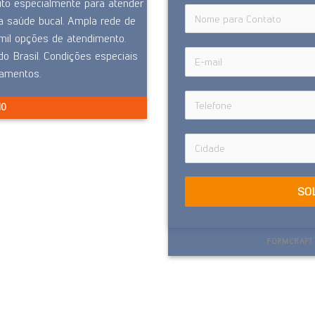
to especialmente para atender
a saúde bucal. Ampla rede de
il opções de atendimento.
o Brasil. Condições especiais
eamentos.
NO
SO
FORMCRAFT 