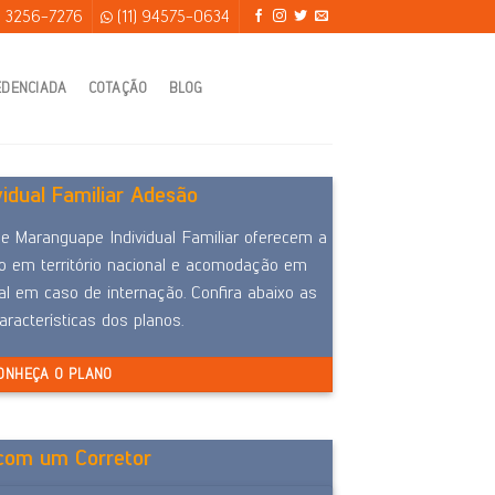
) 3256-7276
(11) 94575-0634
EDENCIADA
COTAÇÃO
BLOG
vidual Familiar Adesão
e Maranguape Individual Familiar oferecem a
 em território nacional e acomodação em
al em caso de internação. Confira abaixo as
características dos planos.
ONHEÇA O PLANO
 com um Corretor