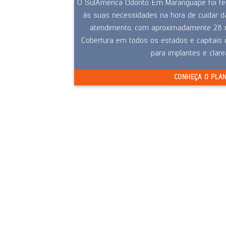
O SulAmérica Odonto Em Maranguape foi fei
às suas necessidades na hora de cuidar d
atendimento, com aproximadamente 28 m
Cobertura em todos os estados e capitais d
para implantes e clar
CONHEÇA O PLA