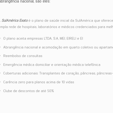
rangência nacional, são eles:
A
SulAmérica Exato
é o plano de saúde inicial da SulAmérica que ofere
mpla rede de hospitais, laboratórios e médicos credenciados para melh
O plano aceita empresas LTDA, S.A, MEI, EIRELI e EI
Abrangência nacional e acomodação em quarto coletivo ou apartam
Reembolso de consultas
Emergência médica domiciliar e orientação médica telefônica
Coberturas adicionais: Transplantes de coração, pâncreas, pâncreas-
Carência zero para planos acima de 10 vidas
Clube de descontos de até 50%