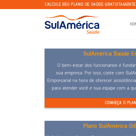
Skip
CALCULE SEU PLANO DE SAÚDE GRATUITAMENT
to
content
HO
SulAmérica Saúde Em
O bem-estar dos funcionários é funda
sua empresa. Por isso, conte com Sul
Empresarial na hora de oferecer assistência
para atender você e sua equipe com a q
CONHEÇA O PLA
Plano SulAmérica Od