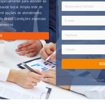
especialmente para atender às
saúde bucal. Ampla rede de
il opções de atendimento.
o Brasil. Condições especiais
eamentos.
NO
SO
FORMCRAFT 