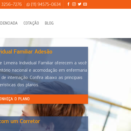
) 3256-7276
(11) 94575-0634
EDENCIADA
COTAÇÃO
BLOG
vidual Familiar Adesão
 Limeira Individual Familiar oferecem a você
itório nacional e acomodação em enfermaria
 de internação. Confira abaixo as principais
erísticas dos planos.
ONHEÇA O PLANO
 com um Corretor