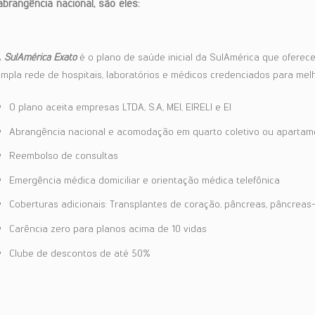
rangência nacional, são eles:
A
SulAmérica Exato
é o plano de saúde inicial da SulAmérica que ofere
mpla rede de hospitais, laboratórios e médicos credenciados para melh
O plano aceita empresas LTDA, S.A, MEI, EIRELI e EI
Abrangência nacional e acomodação em quarto coletivo ou apartam
Reembolso de consultas
Emergência médica domiciliar e orientação médica telefônica
Coberturas adicionais: Transplantes de coração, pâncreas, pâncreas-
Carência zero para planos acima de 10 vidas
Clube de descontos de até 50%