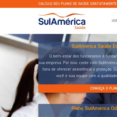
Skip
CALCULE SEU PLANO DE SAÚDE GRATUITAMENT
to
content
HO
SulAmérica Saúde Em
O bem-estar dos funcionários é funda
sua empresa. Por isso, conte com SulAméric
hora de oferecer assistência e proteção. S
você e sua equipe com a qualidad
CONHEÇA O PLA
Plano SulAmérica Od