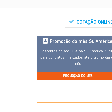
COTAÇÃO ONLIN
Promoção do mês SulAméric
Descontos de até 50% na SulAmérica. *Vál
para contratos finalizados até o último dia
mês.
PROMOÇÃO DO MÊS