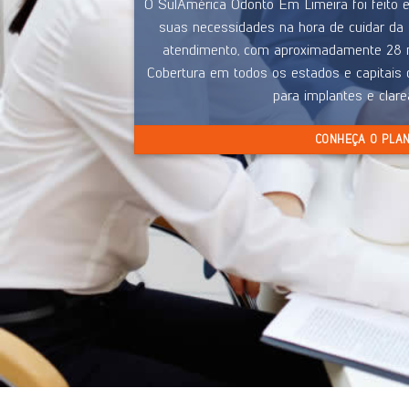
O SulAmérica Odonto Em Limeira foi feito 
suas necessidades na hora de cuidar da 
atendimento, com aproximadamente 28 m
Cobertura em todos os estados e capitais d
para implantes e clar
CONHEÇA O PLA