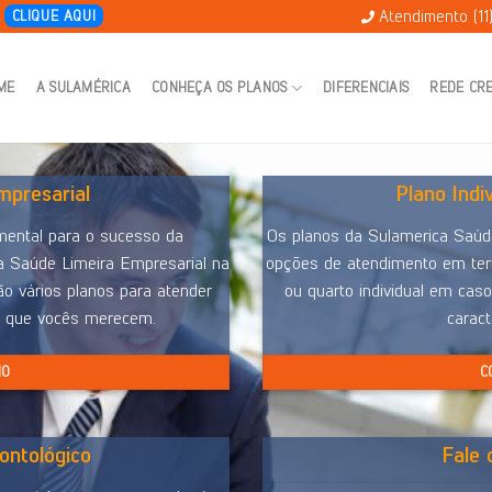
Atendimento (11
E
CLIQUE AQUI
ME
A SULAMÉRICA
CONHEÇA OS PLANOS
DIFERENCIAIS
REDE CR
presarial
Plano Indi
mental para o sucesso da
Os planos da Sulamerica Saúde
a Saúde Limeira Empresarial na
opções de atendimento em terr
ão vários planos para atender
ou quarto individual em caso
e que vocês merecem.
caract
NO
C
ontológico
Fale