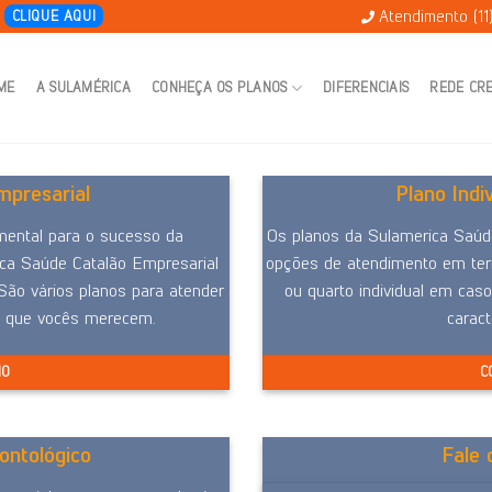
Atendimento (11
E
CLIQUE AQUI
ME
A SULAMÉRICA
CONHEÇA OS PLANOS
DIFERENCIAIS
REDE CR
presarial
Plano Indi
mental para o sucesso da
Os planos da Sulamerica Saúde
ica Saúde Catalão Empresarial
opções de atendimento em terr
 São vários planos para atender
ou quarto individual em caso
e que vocês merecem.
caract
NO
C
ontológico
Fale