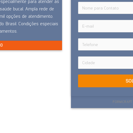
especialmente para atender às
saúde bucal. Ampla rede de
il opções de atendimento.
o Brasil. Condições especiais
eamentos.
NO
SO
FORMCRAFT 