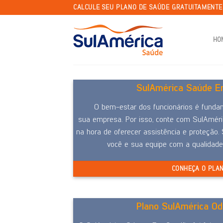
Skip
CALCULE SEU PLANO DE SAÚDE GRATUITAMENT
to
content
HO
SulAmérica Saúde Em
O bem-estar dos funcionários é funda
sua empresa. Por isso, conte com SulAmér
na hora de oferecer assistência e proteção.
você e sua equipe com a qualidad
CONHEÇA O PLA
Plano SulAmérica Od