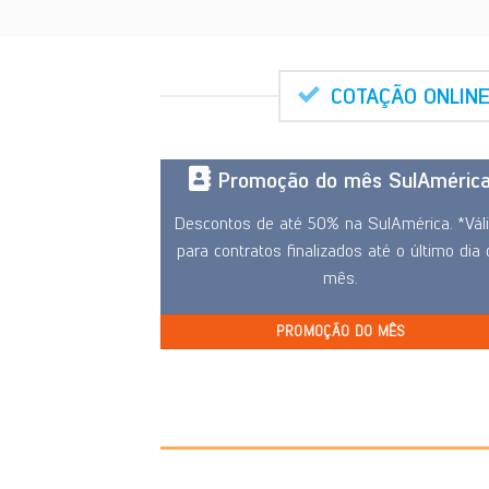
COTAÇÃO ONLIN
Promoção do mês SulAméric
Descontos de até 50% na SulAmérica. *Vál
para contratos finalizados até o último dia
mês.
PROMOÇÃO DO MÊS