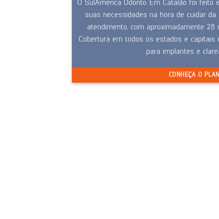
O SulAmérica Odonto Em Catalão foi feito 
suas necessidades na hora de cuidar da 
atendimento, com aproximadamente 28 m
Cobertura em todos os estados e capitais d
para implantes e clar
CONHEÇA O PLA