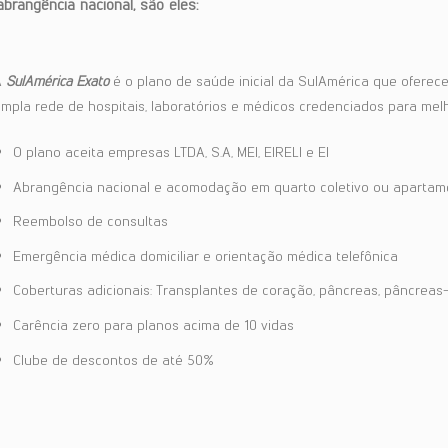
rangência nacional, são eles:
A
SulAmérica Exato
é o plano de saúde inicial da SulAmérica que ofere
mpla rede de hospitais, laboratórios e médicos credenciados para melh
O plano aceita empresas LTDA, S.A, MEI, EIRELI e EI
Abrangência nacional e acomodação em quarto coletivo ou apartam
Reembolso de consultas
Emergência médica domiciliar e orientação médica telefônica
Coberturas adicionais: Transplantes de coração, pâncreas, pâncreas-
Carência zero para planos acima de 10 vidas
Clube de descontos de até 50%