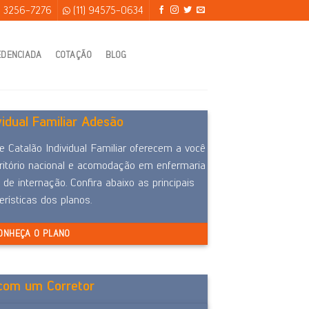
) 3256-7276
(11) 94575-0634
EDENCIADA
COTAÇÃO
BLOG
vidual Familiar Adesão
 Catalão Individual Familiar oferecem a você
itório nacional e acomodação em enfermaria
 de internação. Confira abaixo as principais
erísticas dos planos.
ONHEÇA O PLANO
 com um Corretor