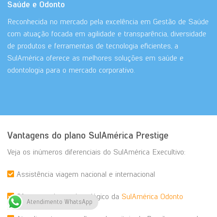
Saúde e Odonto
Reconhecida no mercado pela excelência em Gestão de Saúde
com atuação focada em agilidade e transparência, diversidade
de produtos e ferramentas de tecnologia eficientes, a
SulAmérica oferece as melhores soluções em saúde e
odontologia para o mercado corporativo.
Vantagens do plano SulAmérica Prestige
Veja os inúmeros diferenciais do SulAmérica Execultivo:
Assistência viagem nacional e internacional
Oferece o plano odontológico da
SulAmérica Odonto
Atendimento WhatsApp