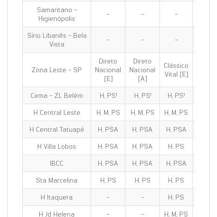
Samaritano -
-
-
-
-
Higienópolis
Sírio Libanês - Bela
-
-
-
-
Vista
Direto
Direto
Clássico
Clássi
Zona Leste - SP
Nacional
Nacional
Vital [E]
100 [E
[E]
[A]
Cema - ZL Belém
H, PS¹
H, PS¹
H, PS¹
H, PS
H Central Leste
H, M, PS
H, M, PS
H, M, PS
H, M, 
H Central Tatuapé
H, PSA
H, PSA
H, PSA
H, PS
H Villa Lobos
H, PSA
H, PSA
H, PS
H, PS
IBCC
H, PSA
H, PSA
H, PSA
H, PS
Sta Marcelina
H, PS
H, PS
H, PS
H, PS
H Itaquera
-
-
H, PS
H, PS
H Jd Helena
-
-
H, M, PS
H, M, 