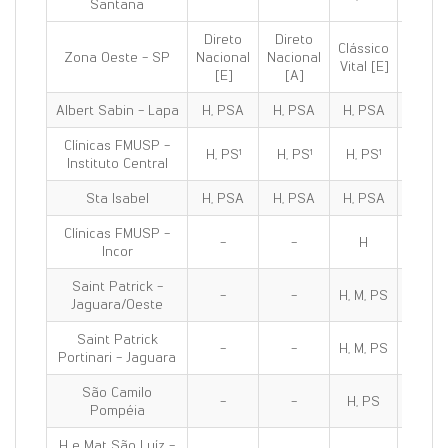
Santana
Direto
Direto
Clássico
Clássi
Zona Oeste - SP
Nacional
Nacional
Vital [E]
100 [E
[E]
[A]
Albert Sabin - Lapa
H, PSA
H, PSA
H, PSA
H, PS
Clínicas FMUSP -
H, PS¹
H, PS¹
H, PS¹
H, PS
Instituto Central
Sta Isabel
H, PSA
H, PSA
H, PSA
H, PS
Clínicas FMUSP -
-
-
H
H
Incor
Saint Patrick -
-
-
H, M, PS
H, M, 
Jaguara/Oeste
Saint Patrick
-
-
H, M, PS
H, M, 
Portinari - Jaguara
São Camilo
-
-
H, PS
H, PS
Pompéia
H e Mat São Luíz -