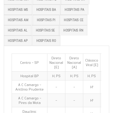
HOSPITAIS MS
HOSPITAIS BA
HOSPITAIS PA
HOSPITAIS AM
HOSPITAIS PI
HOSPITAIS CE
HOSPITAIS AL
HOSPITAIS SE
HOSPITAIS RN
HOSPITAIS AP
HOSPITAIS RO
Direto
Direto
Clássico
Clássi
Centro - SP
Nacional
Nacional
Vital [E]
100 [E
[E]
[A]
Hospital BP
H, PS
H, PS
H, PS
H, PS
A C Camargo -
-
-
H¹
H¹
Antônio Prudente
A C Camargo -
-
-
H¹
H¹
Pires da Mota
Dayclinic