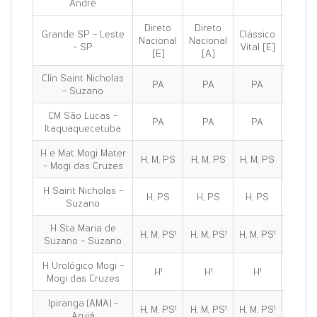
André
Direto
Direto
Grande SP - Leste
Clássico
Clássi
Nacional
Nacional
- SP
Vital [E]
100 [E
[E]
[A]
Clín Saint Nicholas
PA
PA
PA
PA
- Suzano
CM São Lucas -
PA
PA
PA
PA
Itaquaquecetuba
H e Mat Mogi Mater
H, M, PS
H, M, PS
H, M, PS
H, M, 
- Mogi das Cruzes
H Saint Nicholas -
H, PS
H, PS
H, PS
H, PS
Suzano
H Sta Maria de
H, M, PS¹
H, M, PS¹
H, M, PS¹
H, M, P
Suzano - Suzano
H Urológico Mogi -
H¹
H¹
H¹
H¹
Mogi das Cruzes
Ipiranga (AMA) -
H, M, PS¹
H, M, PS¹
H, M, PS¹
H, M, P
Arujá