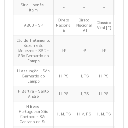
Sírio Libanês -
-
-
-
-
Itaim
Direto
Direto
Clássico
Clássi
ABCD - SP
Nacional
Nacional
Vital [E]
100 [E
[E]
[A]
Cto de Tratamento
Bezerra de
Menezes - SBC -
H¹
H¹
H¹
H¹
São Bernardo do
Campo
H Assunção - São
Bernardo do
H, PS
H, PS
H, PS
H, PS
Campo
H Bartira - Santo
H, PS
H, PS
H, PS
H, PS
André
H Benef
Portuguesa São
H, M, PS
H, M, PS
H, M, PS
H, M, 
Caetano - São
Caetano do Sul