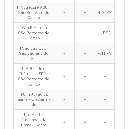
H Notrecare ABC -
São Bernardo do
-
-
H, M, PS¹
H, M, P
Campo
H São Bernardo -
São Bernardo do
-
-
H, PSA
H, PS
Campo
H São Luíz SCS -
São Caetano do
-
-
H, M, PS
H, M, 
Sul
H ABC - Unid
Cirúrgica - SBC -
-
-
-
H, PS
São Bernardo do
Campo
H Christóvão da
Gama - Diadema -
-
-
-
H, PS
Diadema
H e Mat Dr
Christovão da
-
-
-
H, M, 
Gama - Santo