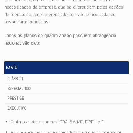
necessidades da empresa, que se diferenciam pelas opções
de reembolso, rede referenciada, padrão de acomodação
hospitalar e benefícios.
Todos os planos do quadro abaixo possuem abrangência
nacional, são eles:
EXATO
CLÁSSICO
ESPECIAL 100
PRESTIGE
EXECUTIVO
O plano aceita empresas LTDA, S.A, MEI, EIRELI e EI
Abrangência nacional e acomodação em quarto coletivo ou