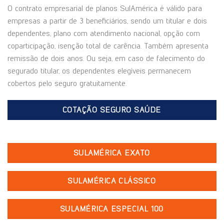
O contrato empresarial de planos SulAmérica é válido para
empresas a partir de 3 beneficiários, sendo um titular e dois
dependentes, plano com atendimento nacional, opção com
coparticipação, isenção total de carência. Também apresenta
remissão de dois anos. Ou seja, em caso de falecimento do
segurado titular, os dependentes elegíveis permanecem
cobertos pelo seguro gratuitamente.
COTAÇÃO SEGURO SAÚDE
SULAMÉRICA EXATO
SULAMÉRICA CLÁSSICO
SULAMÉRICA ESPECIAL 100