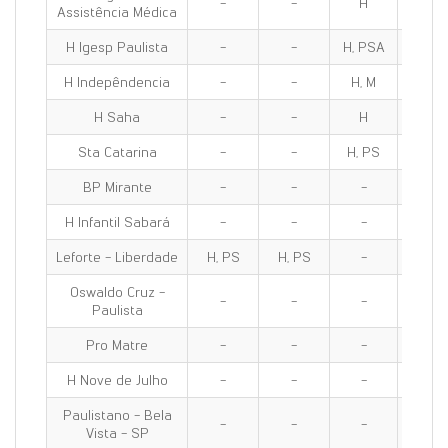
-
-
H
H
Assistência Médica
H Igesp Paulista
-
-
H, PSA
H, PS
H Indepêndencia
-
-
H, M
H, M
H Saha
-
-
H
H
Sta Catarina
-
-
H, PS
H, PS
BP Mirante
-
-
-
-
H Infantil Sabará
-
-
-
-
Leforte - Liberdade
H, PS
H, PS
-
H, PS
Oswaldo Cruz -
-
-
-
-
Paulista
Pro Matre
-
-
-
-
H Nove de Julho
-
-
-
-
Paulistano - Bela
-
-
-
-
Vista - SP