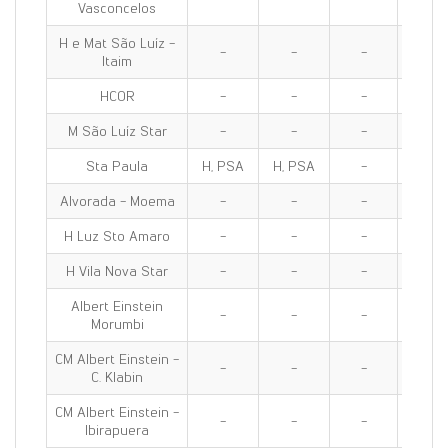
Vasconcelos
H e Mat São Luíz -
-
-
-
-
Itaim
HCOR
-
-
-
-
M São Luíz Star
-
-
-
-
Sta Paula
H, PSA
H, PSA
-
H, PS
Alvorada - Moema
-
-
-
H, PS
H Luz Sto Amaro
-
-
-
PS
H Vila Nova Star
-
-
-
-
Albert Einstein
-
-
-
-
Morumbi
CM Albert Einstein -
-
-
-
-
C. Klabin
CM Albert Einstein -
-
-
-
-
Ibirapuera