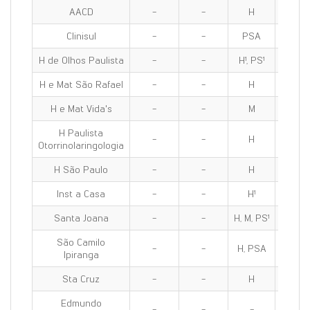
AACD
-
-
H
H
Clinisul
-
-
PSA
PSA
H de Olhos Paulista
-
-
H¹, PS¹
H¹, PS
H e Mat São Rafael
-
-
H
H
H e Mat Vida's
-
-
M
M
H Paulista
-
-
H
H
Otorrinolaringologia
H São Paulo
-
-
H
H
Inst a Casa
-
-
H¹
H¹
Santa Joana
-
-
H, M, PS¹
H, M, P
São Camilo
-
-
H, PSA
H, PS
Ipiranga
Sta Cruz
-
-
H
H
Edmundo
-
-
-
-