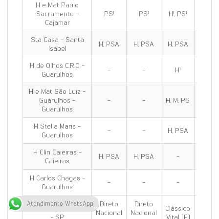
H e Mat Paulo
Sacramento -
PS¹
PS¹
H¹, PS¹
H¹, PS
Cajamar
Sta Casa - Santa
H, PSA
H, PSA
H, PSA
H, PS
Isabel
H de Olhos C.R.O -
-
-
H¹
H¹
Guarulhos
H e Mat São Luiz -
Guarulhos -
-
-
H, M, PS
H, M, 
Guarulhos
H Stella Maris -
-
-
H, PSA
H, PS
Guarulhos
H Clín Caieiras -
H, PSA
H, PSA
-
H, PS
Caieiras
H Carlos Chagas -
-
-
-
H, M, P
Guarulhos
Direto
Direto
Atendimento WhatsApp
Grande SP - Oeste
Clássico
Clássi
Nacional
Nacional
- SP
Vital [E]
100 [E