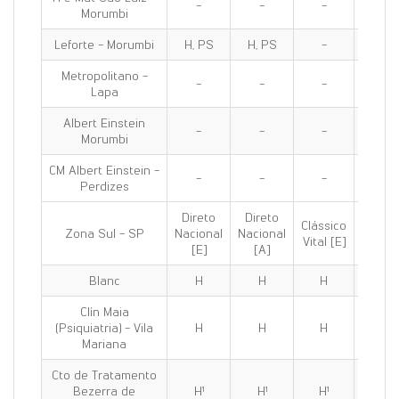
-
-
-
-
Morumbi
Leforte - Morumbi
H, PS
H, PS
-
H, PS
Metropolitano -
-
-
-
H, M, P
Lapa
Albert Einstein
-
-
-
-
Morumbi
CM Albert Einstein -
-
-
-
-
Perdizes
Direto
Direto
Clássico
Clássi
Zona Sul - SP
Nacional
Nacional
Vital [E]
100 [E
[E]
[A]
Blanc
H
H
H
H
Clín Maia
(Psiquiatria) - Vila
H
H
H
H
Mariana
Cto de Tratamento
Bezerra de
H¹
H¹
H¹
H¹