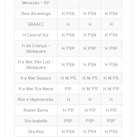
Menezes - SP
Dom Alvarenga
H, PSA
H, PSA
H, PSA
H, PS
GRAACC
H
H
H
H
H Central Sul
H, PSA
H, PSA
H, PSA
H, PS
H da Criança -
H, PSP
H, PSP
H, PSP
H, PS
Jabaquara
H e Mat São Luíz -
H, PSA
H, PSA
H, PSA
H, PS
Jabaquara
H e Mat Sepaco
H, M, PS
H, M, PS
H, M, PS
H, M, 
H e Mat Sta Maria
PS¹
H, M, PS¹
H, M, PS¹
H, M, P
Rim e Hipertensão
H
H
H
H
Ruben Berta
H, PS¹
H, PS¹
H, PS¹
H, PS
Sta Isabella
PSP
PSP
PSP
PSP
Sta Rita
H, PSA
H, PSA
H, PSA
H, PS