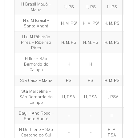
H Brasil Mauá -
H, PS
H, PS
H, PS
H, PS
Mauá
H e M Brasil -
H, M, PS¹
H, M, PS¹
H, M, PS
H, M, 
Santo André
H e M Ribeirão
Pires - Ribeirão
H, M, PS
H, M, PS
H, M, PS
H, M, 
Pires
H Ifor - São
Bernardo do
H
H
H
H
Campo
Sta Casa - Mauá
PS
PS
H, M, PS
H, M, 
Sta Marcelina -
São Bernardo do
H, PSA
H, PSA
H, PSA
H, PS
Campo
Day H Ana Rosa -
-
-
H
H
Santo André
H Di Thiene - São
H, M,
H, M,
-
-
Caetano do Sul
PSA
PSA