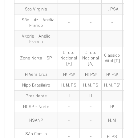
Sta Virginia
-
-
H, PSA
H, PS
H São Luíz - Anália
-
-
-
-
Franco
Vitória - Anália
-
-
-
-
Franco
Direto
Direto
Clássico
Clássi
Zona Norte - SP
Nacional
Nacional
Vital [E]
100 [E
[E]
[A]
H Vera Cruz
H¹, PS¹
H¹, PS¹
H¹, PS¹
H¹, PS
Nipo Brasileiro
H, M, PS
H, M, PS
H, M, PS¹
H, M, P
Presidente
H
H
H
H
HOSP - Norte
-
-
H¹
H¹
HSANP
-
-
H, M
H, M
São Camilo
-
-
H, PS
H, PS