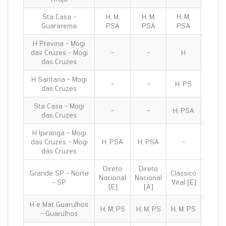
Sta Casa -
H, M,
H, M,
H, M,
H, M,
Guararema
PSA
PSA
PSA
PSA
H Previna - Mogi
das Cruzes - Mogi
-
-
H
H
das Cruzes
H Santana - Mogi
-
-
H, PS
H, PS
das Cruzes
Sta Casa - Mogi
-
-
H, PSA
H, PS
das Cruzes
H Ipiranga - Mogi
das Cruzes - Mogi
H, PSA
H, PSA
-
H, PS
das Cruzes
Direto
Direto
Grande SP - Norte
Clássico
Clássi
Nacional
Nacional
- SP
Vital [E]
100 [E
[E]
[A]
H e Mat Guarulhos
H, M, PS
H, M, PS
H, M, PS
H, M, 
- Guarulhos