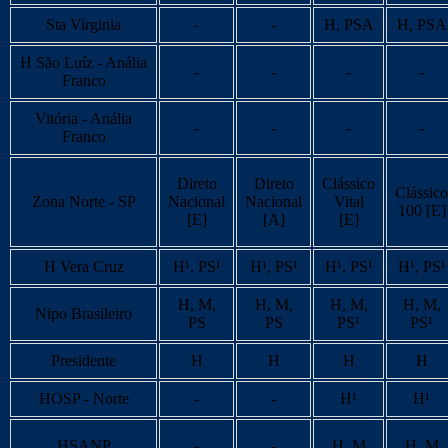
Sta Virginia
-
-
H, PSA
H, PSA
H São Luíz - Anália
-
-
-
-
Franco
Vitória - Anália
-
-
-
-
Franco
Direto
Direto
Clássico
Clássico
Zona Norte - SP
Nacional
Nacional
Vital
100 [E]
[E]
[A]
[E]
H Vera Cruz
H¹, PS¹
H¹, PS¹
H¹, PS¹
H¹, PS¹
H, M,
H, M,
H, M,
H, M,
Nipo Brasileiro
PS
PS
PS¹
PS¹
Presidente
H
H
H
H
HOSP - Norte
-
-
H¹
H¹
HSANP
-
-
H, M
H, M