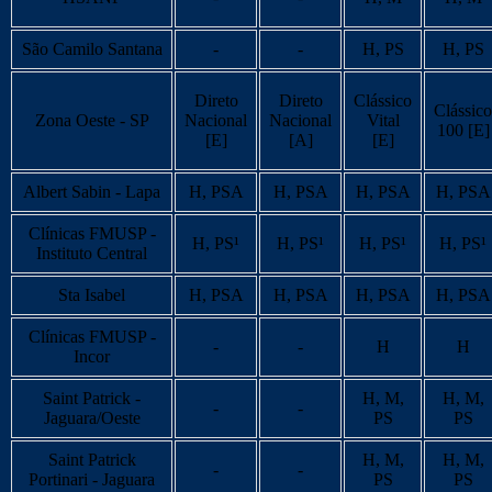
São Camilo Santana
-
-
H, PS
H, PS
Direto
Direto
Clássico
Clássico
Zona Oeste - SP
Nacional
Nacional
Vital
100 [E]
[E]
[A]
[E]
Albert Sabin - Lapa
H, PSA
H, PSA
H, PSA
H, PSA
Clínicas FMUSP -
H, PS¹
H, PS¹
H, PS¹
H, PS¹
Instituto Central
Sta Isabel
H, PSA
H, PSA
H, PSA
H, PSA
Clínicas FMUSP -
-
-
H
H
Incor
Saint Patrick -
H, M,
H, M,
-
-
Jaguara/Oeste
PS
PS
Saint Patrick
H, M,
H, M,
-
-
Portinari - Jaguara
PS
PS