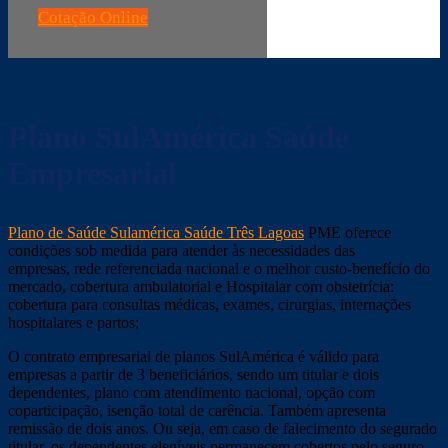
Cotação Online
Plano SulAmérica Saúde
Empresarial
Plano de Saúde Sulamérica Saúde Três Lagoas
PME oferece
condições sob medida para atender às necessidades das
empresas, rede referenciada nacional e o melhor custo-benefício do
mercado, cobertura ambulatorial e Hospitalar com obstetrícia:
cobertura para consultas médicas, exames, cirurgias, internações
hospitalares e partos;
O contrato empresarial de planos SulAmérica é válido para
empresas a partir de 3 beneficiários, sendo um titular e dois
dependentes, plano com atendimento nacional, opção com
coparticipação, isenção total de carência. Também apresenta
remissão de dois anos. Ou seja, em caso de falecimento do segurado
titular, os dependentes elegíveis permanecem cobertos pelo seguro