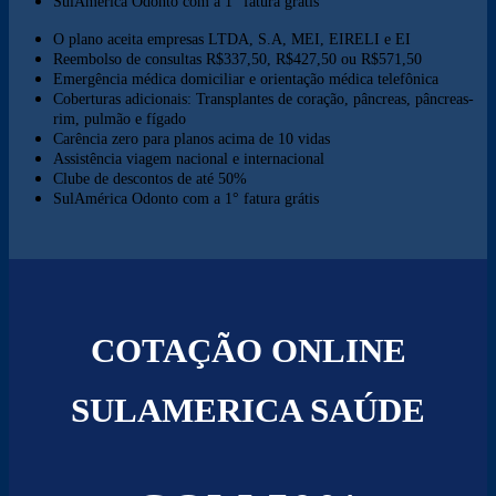
SulAmérica Odonto com a 1° fatura grátis
O plano aceita empresas LTDA, S.A, MEI, EIRELI e EI
Reembolso de consultas R$337,50, R$427,50 ou R$571,50
Emergência médica domiciliar e orientação médica telefônica
Coberturas adicionais: Transplantes de coração, pâncreas, pâncreas-
rim, pulmão e fígado
Carência zero para planos acima de 10 vidas
Assistência viagem nacional e internacional
Clube de descontos de até 50%
SulAmérica Odonto com a 1° fatura grátis
COTAÇÃO ONLINE
SULAMERICA SAÚDE