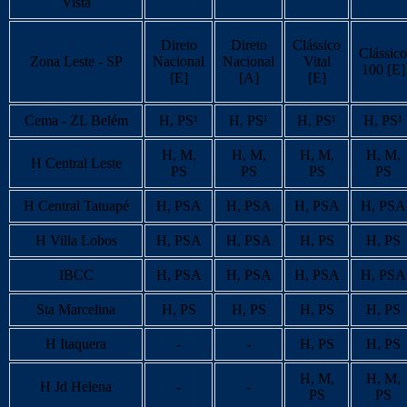
Vista
Direto
Direto
Clássico
Clássico
Zona Leste - SP
Nacional
Nacional
Vital
100 [E]
[E]
[A]
[E]
Cema - ZL Belém
H, PS¹
H, PS¹
H, PS¹
H, PS¹
H, M,
H, M,
H, M,
H, M,
H Central Leste
PS
PS
PS
PS
H Central Tatuapé
H, PSA
H, PSA
H, PSA
H, PSA
H Villa Lobos
H, PSA
H, PSA
H, PS
H, PS
IBCC
H, PSA
H, PSA
H, PSA
H, PSA
Sta Marcelina
H, PS
H, PS
H, PS
H, PS
H Itaquera
-
-
H, PS
H, PS
H, M,
H, M,
H Jd Helena
-
-
PS
PS