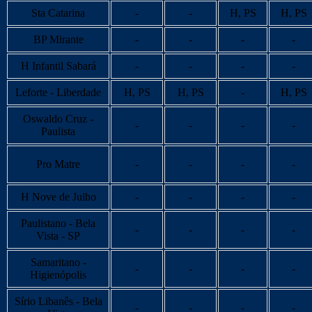
Sta Catarina
-
-
H, PS
H, PS
BP Mirante
-
-
-
-
H Infantil Sabará
-
-
-
-
Leforte - Liberdade
H, PS
H, PS
-
H, PS
Oswaldo Cruz -
-
-
-
-
Paulista
Pro Matre
-
-
-
-
H Nove de Julho
-
-
-
-
Paulistano - Bela
-
-
-
-
Vista - SP
Samaritano -
-
-
-
-
Higienópolis
Sírio Libanês - Bela
-
-
-
-