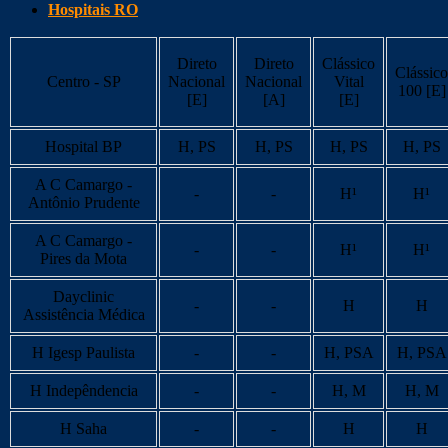
Hospitais RO
Direto
Direto
Clássico
Clássico
Centro - SP
Nacional
Nacional
Vital
100 [E]
[E]
[A]
[E]
Hospital BP
H, PS
H, PS
H, PS
H, PS
A C Camargo -
-
-
H¹
H¹
Antônio Prudente
A C Camargo -
-
-
H¹
H¹
Pires da Mota
Dayclinic
-
-
H
H
Assistência Médica
H Igesp Paulista
-
-
H, PSA
H, PSA
H Indepêndencia
-
-
H, M
H, M
H Saha
-
-
H
H