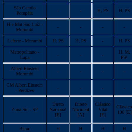
São Camilo
-
-
H, PS
H, PS
Pompéia
H e Mat São Luíz -
-
-
-
-
Morumbi
Leforte - Morumbi
H, PS
H, PS
-
H, PS
Metropolitano -
H, M,
-
-
-
Lapa
PS¹
Albert Einstein
-
-
-
-
Morumbi
CM Albert Einstein
-
-
-
-
- Perdizes
Direto
Direto
Clássico
Clássico
Zona Sul - SP
Nacional
Nacional
Vital
100 [E]
[E]
[A]
[E]
Blanc
H
H
H
H