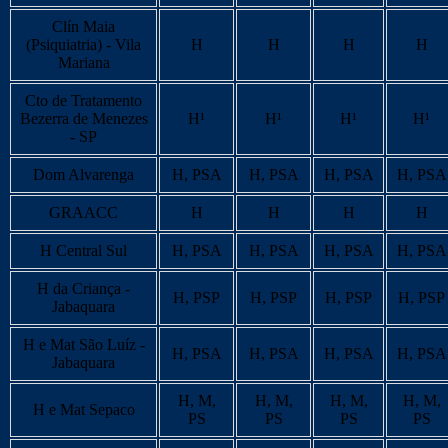
Clín Maia
(Psiquiatria) - Vila
H
H
H
H
Mariana
Cto de Tratamento
Bezerra de Menezes
H¹
H¹
H¹
H¹
- SP
Dom Alvarenga
H, PSA
H, PSA
H, PSA
H, PSA
GRAACC
H
H
H
H
H Central Sul
H, PSA
H, PSA
H, PSA
H, PSA
H da Criança -
H, PSP
H, PSP
H, PSP
H, PSP
Jabaquara
H e Mat São Luíz -
H, PSA
H, PSA
H, PSA
H, PSA
Jabaquara
H, M,
H, M,
H, M,
H, M,
H e Mat Sepaco
PS
PS
PS
PS