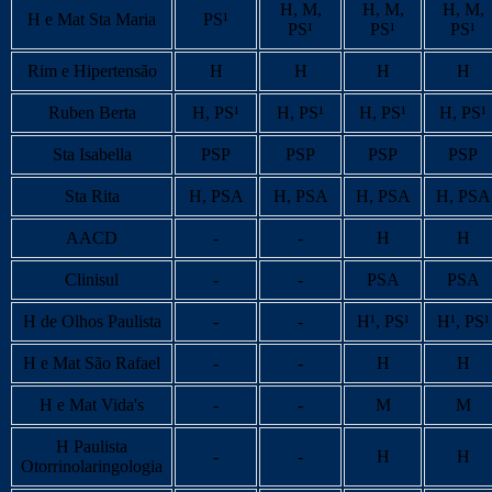
H, M,
H, M,
H, M,
H e Mat Sta Maria
PS¹
PS¹
PS¹
PS¹
Rim e Hipertensão
H
H
H
H
Ruben Berta
H, PS¹
H, PS¹
H, PS¹
H, PS¹
Sta Isabella
PSP
PSP
PSP
PSP
Sta Rita
H, PSA
H, PSA
H, PSA
H, PSA
AACD
-
-
H
H
Clinisul
-
-
PSA
PSA
H de Olhos Paulista
-
-
H¹, PS¹
H¹, PS¹
H e Mat São Rafael
-
-
H
H
H e Mat Vida's
-
-
M
M
H Paulista
-
-
H
H
Otorrinolaringologia