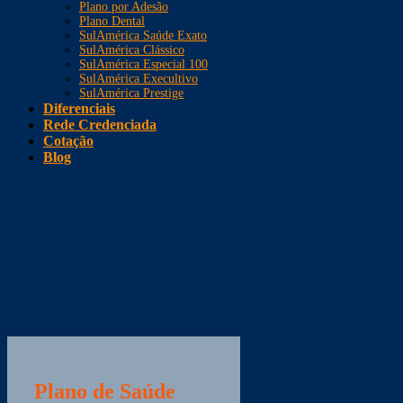
Plano por Adesão
Plano Dental
SulAmérica Saúde Exato
SulAmérica Clássico
SulAmérica Especial 100
SulAmérica Execultivo
SulAmérica Prestige
Diferenciais
Rede Credenciada
Cotação
Blog
Plano de Saúde