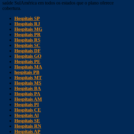
saúde SulAmérica em todos os estados que o plano oferece
cobertura.
Hospitais SP
Hospitais RJ
Hospitais MG
Hospitais PR
Hospitais RS
Hospitais SC
Hospitais DF
Hospitais GO
Hospitais PE
Hospitais MA
hospitais PB
Hospitais MT
Hospitais MS
Hospitais BA
Hospitais PA
Hospitais AM
Hospitais PI
Hospitais CE
Hospitais Al
Hospitais SE
Hospitais RN
Hospitais AP