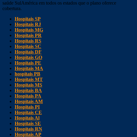
saúde SulAmérica em todos os estados que o plano oferece
cobertura.
Hospitais SP
Hospitais RJ
Hospitais MG
Hospitais PR
Hospitais RS
Hospitais SC
Hospitais DF
Hospitais GO
Hospitais PE
Hospitais MA
hospitais PB
Hospitais MT
Hospitais MS
Hospitais BA
Hospitais PA
Hospitais AM
Hospitais PI
Hospitais CE
Hospitais Al
Hospitais SE
Hospitais RN
Hospitais AP