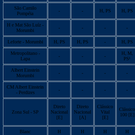
São Camilo
-
-
H, PS
H, PS
Pompéia
H e Mat São Luíz -
-
-
-
-
Morumbi
Leforte - Morumbi
H, PS
H, PS
-
H, PS
Metropolitano -
H, M,
-
-
-
Lapa
PS¹
Albert Einstein
-
-
-
-
Morumbi
CM Albert Einstein
-
-
-
-
- Perdizes
Direto
Direto
Clássico
Clássico
Zona Sul - SP
Nacional
Nacional
Vital
100 [E]
[E]
[A]
[E]
Blanc
H
H
H
H