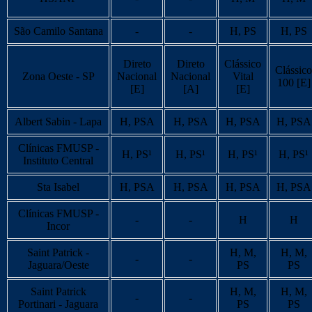
São Camilo Santana
-
-
H, PS
H, PS
Direto
Direto
Clássico
Clássico
Zona Oeste - SP
Nacional
Nacional
Vital
100 [E]
[E]
[A]
[E]
Albert Sabin - Lapa
H, PSA
H, PSA
H, PSA
H, PSA
Clínicas FMUSP -
H, PS¹
H, PS¹
H, PS¹
H, PS¹
Instituto Central
Sta Isabel
H, PSA
H, PSA
H, PSA
H, PSA
Clínicas FMUSP -
-
-
H
H
Incor
Saint Patrick -
H, M,
H, M,
-
-
Jaguara/Oeste
PS
PS
Saint Patrick
H, M,
H, M,
-
-
Portinari - Jaguara
PS
PS