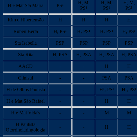
H, M,
H, M,
H, M,
H e Mat Sta Maria
PS¹
PS¹
PS¹
PS¹
Rim e Hipertensão
H
H
H
H
Ruben Berta
H, PS¹
H, PS¹
H, PS¹
H, PS¹
Sta Isabella
PSP
PSP
PSP
PSP
Sta Rita
H, PSA
H, PSA
H, PSA
H, PSA
AACD
-
-
H
H
Clinisul
-
-
PSA
PSA
H de Olhos Paulista
-
-
H¹, PS¹
H¹, PS¹
H e Mat São Rafael
-
-
H
H
H e Mat Vida's
-
-
M
M
H Paulista
-
-
H
H
Otorrinolaringologia