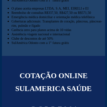
SulAmérica Odonto com a 1° fatura grátis
O plano aceita empresas LTDA, S.A, MEI, EIRELI e EI
Reembolso de consultas R$337,50, R$427,50 ou R$571,50
Emergência médica domiciliar e orientação médica telefônica
Coberturas adicionais: Transplantes de coração, pâncreas, pâncreas-
rim, pulmão e fígado
Carência zero para planos acima de 10 vidas
Assistência viagem nacional e internacional
Clube de descontos de até 50%
SulAmérica Odonto com a 1° fatura grátis
COTAÇÃO ONLINE
SULAMERICA SAÚDE