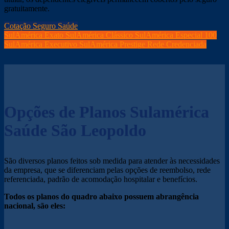
gratuitamente.
Cotação Seguro Saúde
SulAmérica Exato
SulAmérica Clássico
SulAmérica Especial 100
SulAmérica Executivo
SulAmérica Prestige
Rede Credenciada
Opções de Planos Sulamérica
Saúde São Leopoldo
São diversos planos feitos sob medida para atender às necessidades
da empresa, que se diferenciam pelas opções de reembolso, rede
referenciada, padrão de acomodação hospitalar e benefícios.
Todos os planos do quadro abaixo possuem abrangência
nacional, são eles: