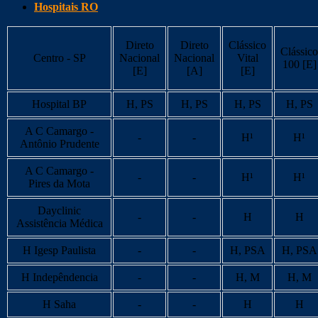
Hospitais RO
Direto
Direto
Clássico
Clássico
Centro - SP
Nacional
Nacional
Vital
100 [E]
[E]
[A]
[E]
Hospital BP
H, PS
H, PS
H, PS
H, PS
A C Camargo -
-
-
H¹
H¹
Antônio Prudente
A C Camargo -
-
-
H¹
H¹
Pires da Mota
Dayclinic
-
-
H
H
Assistência Médica
H Igesp Paulista
-
-
H, PSA
H, PSA
H Indepêndencia
-
-
H, M
H, M
H Saha
-
-
H
H