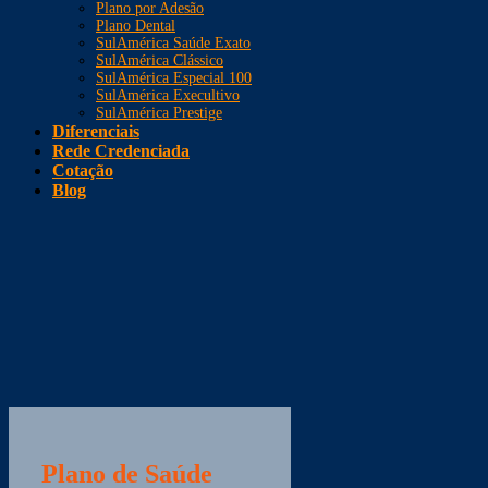
Plano por Adesão
Plano Dental
SulAmérica Saúde Exato
SulAmérica Clássico
SulAmérica Especial 100
SulAmérica Execultivo
SulAmérica Prestige
Diferenciais
Rede Credenciada
Cotação
Blog
Plano de Saúde