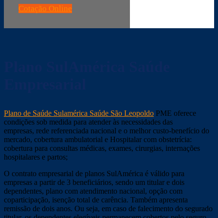
Cotação Online
Plano SulAmérica Saúde
Empresarial
Plano de Saúde Sulamérica Saúde São Leopoldo
PME oferece
condições sob medida para atender às necessidades das
empresas, rede referenciada nacional e o melhor custo-benefício do
mercado, cobertura ambulatorial e Hospitalar com obstetrícia:
cobertura para consultas médicas, exames, cirurgias, internações
hospitalares e partos;
O contrato empresarial de planos SulAmérica é válido para
empresas a partir de 3 beneficiários, sendo um titular e dois
dependentes, plano com atendimento nacional, opção com
coparticipação, isenção total de carência. Também apresenta
remissão de dois anos. Ou seja, em caso de falecimento do segurado
titular, os dependentes elegíveis permanecem cobertos pelo seguro