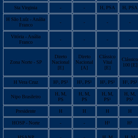
Sta Virginia
-
-
H, PSA
H, PSA
H São Luíz - Anália
-
-
-
-
Franco
Vitória - Anália
-
-
-
-
Franco
Direto
Direto
Clássico
Clássico
Zona Norte - SP
Nacional
Nacional
Vital
100 [E]
[E]
[A]
[E]
H Vera Cruz
H¹, PS¹
H¹, PS¹
H¹, PS¹
H¹, PS¹
H, M,
H, M,
H, M,
H, M,
Nipo Brasileiro
PS
PS
PS¹
PS¹
Presidente
H
H
H
H
HOSP - Norte
-
-
H¹
H¹
HSANP
-
-
H, M
H, M