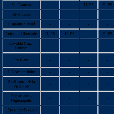
Sta Catarina
-
-
H, PS
H, PS
BP Mirante
-
-
-
-
H Infantil Sabará
-
-
-
-
Leforte - Liberdade
H, PS
H, PS
-
H, PS
Oswaldo Cruz -
-
-
-
-
Paulista
Pro Matre
-
-
-
-
H Nove de Julho
-
-
-
-
Paulistano - Bela
-
-
-
-
Vista - SP
Samaritano -
-
-
-
-
Higienópolis
Sírio Libanês - Bela
-
-
-
-