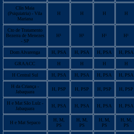
Clín Maia
(Psiquiatria) - Vila
H
H
H
H
Mariana
Cto de Tratamento
Bezerra de Menezes
H¹
H¹
H¹
H¹
- SP
Dom Alvarenga
H, PSA
H, PSA
H, PSA
H, PSA
GRAACC
H
H
H
H
H Central Sul
H, PSA
H, PSA
H, PSA
H, PSA
H da Criança -
H, PSP
H, PSP
H, PSP
H, PSP
Jabaquara
H e Mat São Luíz -
H, PSA
H, PSA
H, PSA
H, PSA
Jabaquara
H, M,
H, M,
H, M,
H, M,
H e Mat Sepaco
PS
PS
PS
PS