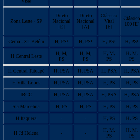
Vista
Direto
Direto
Clássico
Clássico
Zona Leste - SP
Nacional
Nacional
Vital
100 [E]
[E]
[A]
[E]
Cema - ZL Belém
H, PS¹
H, PS¹
H, PS¹
H, PS¹
H, M,
H, M,
H, M,
H, M,
H Central Leste
PS
PS
PS
PS
H Central Tatuapé
H, PSA
H, PSA
H, PSA
H, PSA
H Villa Lobos
H, PSA
H, PSA
H, PS
H, PS
IBCC
H, PSA
H, PSA
H, PSA
H, PSA
Sta Marcelina
H, PS
H, PS
H, PS
H, PS
H Itaquera
-
-
H, PS
H, PS
H, M,
H, M,
H Jd Helena
-
-
PS
PS