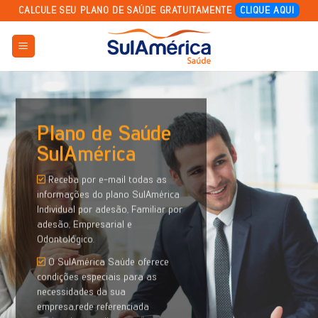
Skip
CALCULE SEU PLANO DE SAÚDE GRATUITAMENTE
CLIQUE AQUI
to
content
Plano de Saúde
SulAmérica
Receba por e-mail todas as
informações do plano SulAmérica
Individual por adesão, Familiar por
adesão, Empresarial e
Odontológico.
O SulAmérica Saúde oferece
condições especiais para as
necessidades da sua
empresa,rede referenciada