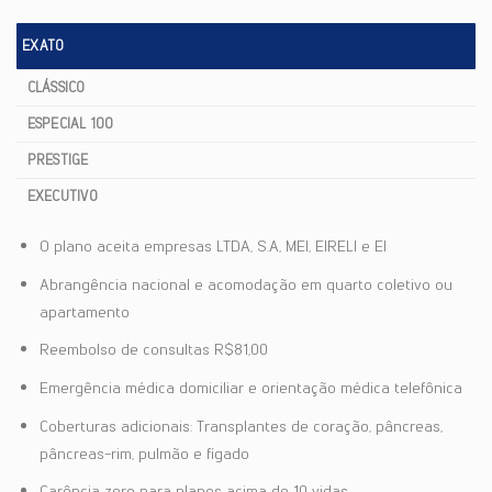
EXATO
CLÁSSICO
ESPECIAL 100
PRESTIGE
EXECUTIVO
O plano aceita empresas LTDA, S.A, MEI, EIRELI e EI
Abrangência nacional e acomodação em quarto coletivo ou
apartamento
Reembolso de consultas R$81,00
Emergência médica domiciliar e orientação médica telefônica
Coberturas adicionais: Transplantes de coração, pâncreas,
pâncreas-rim, pulmão e fígado
Carência zero para planos acima de 10 vidas