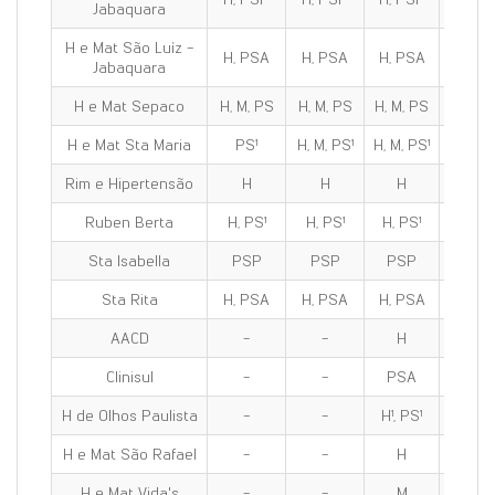
Jabaquara
H e Mat São Luíz -
H, PSA
H, PSA
H, PSA
H, PS
Jabaquara
H e Mat Sepaco
H, M, PS
H, M, PS
H, M, PS
H, M, 
H e Mat Sta Maria
PS¹
H, M, PS¹
H, M, PS¹
H, M, P
Rim e Hipertensão
H
H
H
H
Ruben Berta
H, PS¹
H, PS¹
H, PS¹
H, PS
Sta Isabella
PSP
PSP
PSP
PSP
Sta Rita
H, PSA
H, PSA
H, PSA
H, PS
AACD
-
-
H
H
Clinisul
-
-
PSA
PSA
H de Olhos Paulista
-
-
H¹, PS¹
H¹, PS
H e Mat São Rafael
-
-
H
H
H e Mat Vida's
-
-
M
M