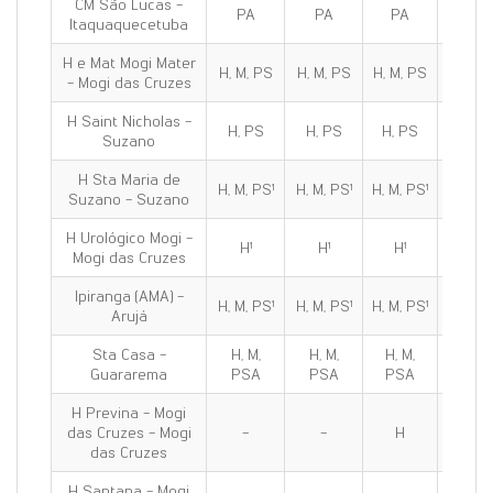
CM São Lucas -
PA
PA
PA
PA
Itaquaquecetuba
H e Mat Mogi Mater
H, M, PS
H, M, PS
H, M, PS
H, M, 
- Mogi das Cruzes
H Saint Nicholas -
H, PS
H, PS
H, PS
H, PS
Suzano
H Sta Maria de
H, M, PS¹
H, M, PS¹
H, M, PS¹
H, M, P
Suzano - Suzano
H Urológico Mogi -
H¹
H¹
H¹
H¹
Mogi das Cruzes
Ipiranga (AMA) -
H, M, PS¹
H, M, PS¹
H, M, PS¹
H, M, P
Arujá
Sta Casa -
H, M,
H, M,
H, M,
H, M,
Guararema
PSA
PSA
PSA
PSA
H Previna - Mogi
das Cruzes - Mogi
-
-
H
H
das Cruzes
H Santana - Mogi