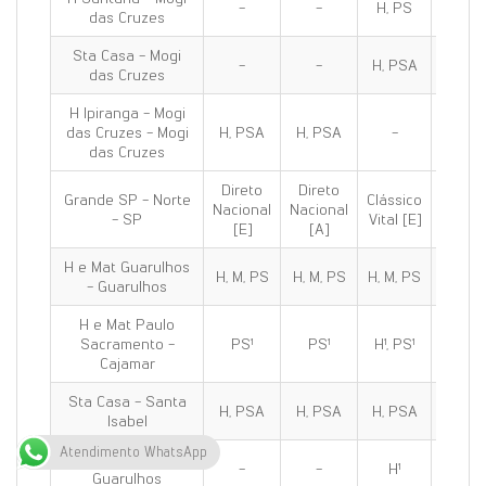
-
-
H, PS
H, PS
das Cruzes
Sta Casa - Mogi
-
-
H, PSA
H, PS
das Cruzes
H Ipiranga - Mogi
das Cruzes - Mogi
H, PSA
H, PSA
-
H, PS
das Cruzes
Direto
Direto
Grande SP - Norte
Clássico
Clássi
Nacional
Nacional
- SP
Vital [E]
100 [E
[E]
[A]
H e Mat Guarulhos
H, M, PS
H, M, PS
H, M, PS
H, M, 
- Guarulhos
H e Mat Paulo
Sacramento -
PS¹
PS¹
H¹, PS¹
H¹, PS
Cajamar
Sta Casa - Santa
H, PSA
H, PSA
H, PSA
H, PS
Isabel
Atendimento WhatsApp
H de Olhos C.R.O -
-
-
H¹
H¹
Guarulhos