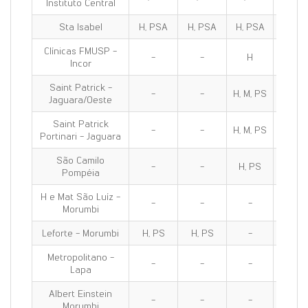
Instituto Central
Sta Isabel
H, PSA
H, PSA
H, PSA
H, PS
Clínicas FMUSP -
-
-
H
H
Incor
Saint Patrick -
-
-
H, M, PS
H, M, 
Jaguara/Oeste
Saint Patrick
-
-
H, M, PS
H, M, 
Portinari - Jaguara
São Camilo
-
-
H, PS
H, PS
Pompéia
H e Mat São Luíz -
-
-
-
-
Morumbi
Leforte - Morumbi
H, PS
H, PS
-
H, PS
Metropolitano -
-
-
-
H, M, P
Lapa
Albert Einstein
-
-
-
-
Morumbi