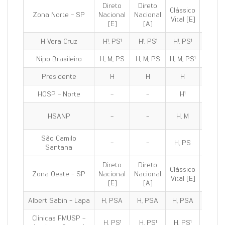
Direto
Direto
Clássico
Clássi
Zona Norte - SP
Nacional
Nacional
Vital [E]
100 [E
[E]
[A]
H Vera Cruz
H¹, PS¹
H¹, PS¹
H¹, PS¹
H¹, PS
Nipo Brasileiro
H, M, PS
H, M, PS
H, M, PS¹
H, M, P
Presidente
H
H
H
H
HOSP - Norte
-
-
H¹
H¹
HSANP
-
-
H, M
H, M
São Camilo
-
-
H, PS
H, PS
Santana
Direto
Direto
Clássico
Clássi
Zona Oeste - SP
Nacional
Nacional
Vital [E]
100 [E
[E]
[A]
Albert Sabin - Lapa
H, PSA
H, PSA
H, PSA
H, PS
Clínicas FMUSP -
H, PS¹
H, PS¹
H, PS¹
H, PS