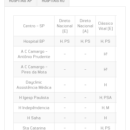
HOSPITAIS AP
HOSPITAIS RO
Direto
Direto
Clássico
Clássi
Centro - SP
Nacional
Nacional
Vital [E]
100 [E
[E]
[A]
Hospital BP
H, PS
H, PS
H, PS
H, PS
A C Camargo -
-
-
H¹
H¹
Antônio Prudente
A C Camargo -
-
-
H¹
H¹
Pires da Mota
Dayclinic
-
-
H
H
Assistência Médica
H Igesp Paulista
-
-
H, PSA
H, PS
H Indepêndencia
-
-
H, M
H, M
H Saha
-
-
H
H
Sta Catarina
-
-
H, PS
H, PS