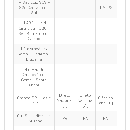
H São Luíz SCS -
São Caetano do
-
-
H, M, PS
H, M, 
Sul
H ABC - Unid
Cirúrgica - SBC -
-
-
-
H, PS
São Bernardo do
Campo
H Christóvão da
Gama - Diadema -
-
-
-
H, PS
Diadema
H e Mat Dr
Christovão da
-
-
-
H, M, 
Gama - Santo
André
Direto
Direto
Grande SP - Leste
Clássico
Clássi
Nacional
Nacional
- SP
Vital [E]
100 [E
[E]
[A]
Clín Saint Nicholas
PA
PA
PA
PA
- Suzano