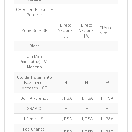
CM Albert Einstein -
-
-
-
-
Perdizes
Direto
Direto
Clássico
Clássi
Zona Sul - SP
Nacional
Nacional
Vital [E]
100 [E
[E]
[A]
Blanc
H
H
H
H
Clín Maia
(Psiquiatria) - Vila
H
H
H
H
Mariana
Cto de Tratamento
Bezerra de
H¹
H¹
H¹
H¹
Menezes - SP
Dom Alvarenga
H, PSA
H, PSA
H, PSA
H, PS
GRAACC
H
H
H
H
H Central Sul
H, PSA
H, PSA
H, PSA
H, PS
H da Criança -
H, PSP
H, PSP
H, PSP
H, PS