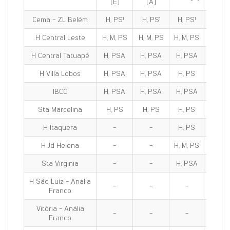
[E]
[A]
Cema - ZL Belém
H, PS¹
H, PS¹
H, PS¹
H, PS
H Central Leste
H, M, PS
H, M, PS
H, M, PS
H, M, 
H Central Tatuapé
H, PSA
H, PSA
H, PSA
H, PS
H Villa Lobos
H, PSA
H, PSA
H, PS
H, PS
IBCC
H, PSA
H, PSA
H, PSA
H, PS
Sta Marcelina
H, PS
H, PS
H, PS
H, PS
H Itaquera
-
-
H, PS
H, PS
H Jd Helena
-
-
H, M, PS
H, M, 
Sta Virginia
-
-
H, PSA
H, PS
H São Luíz - Anália
-
-
-
-
Franco
Vitória - Anália
-
-
-
-
Franco