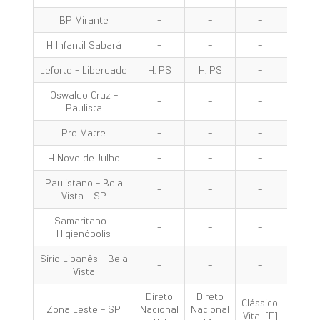
BP Mirante
-
-
-
-
H Infantil Sabará
-
-
-
-
Leforte - Liberdade
H, PS
H, PS
-
H, PS
Oswaldo Cruz -
-
-
-
-
Paulista
Pro Matre
-
-
-
-
H Nove de Julho
-
-
-
-
Paulistano - Bela
-
-
-
-
Vista - SP
Samaritano -
-
-
-
-
Higienópolis
Sírio Libanês - Bela
-
-
-
-
Vista
Direto
Direto
Clássico
Clássi
Zona Leste - SP
Nacional
Nacional
Vital [E]
100 [E