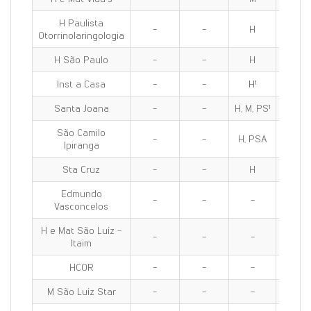
H Paulista
-
-
H
H
Otorrinolaringologia
H São Paulo
-
-
H
H
Inst a Casa
-
-
H¹
H¹
Santa Joana
-
-
H, M, PS¹
H, M, P
São Camilo
-
-
H, PSA
H, PS
Ipiranga
Sta Cruz
-
-
H
H
Edmundo
-
-
-
-
Vasconcelos
H e Mat São Luíz -
-
-
-
-
Itaim
HCOR
-
-
-
-
M São Luíz Star
-
-
-
-