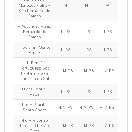
Bezerra de
Menezes - SBC -
H¹
H¹
H¹
H¹
São Bernardo do
Campo
H Assunção - São
Bernardo do
H, PS
H, PS
H, PS
H, PS
Campo
H Bartira - Santo
H, PS
H, PS
H, PS
H, PS
André
H Benef
Portuguesa São
H, M, PS
H, M, PS
H, M, PS
H, M, 
Caetano - São
Caetano do Sul
H Brasil Mauá -
H, PS
H, PS
H, PS
H, PS
Mauá
H e M Brasil -
H, M, PS¹
H, M, PS¹
H, M, PS
H, M, 
Santo André
H e M Ribeirão
Pires - Ribeirão
H, M, PS
H, M, PS
H, M, PS
H, M, 
Pires