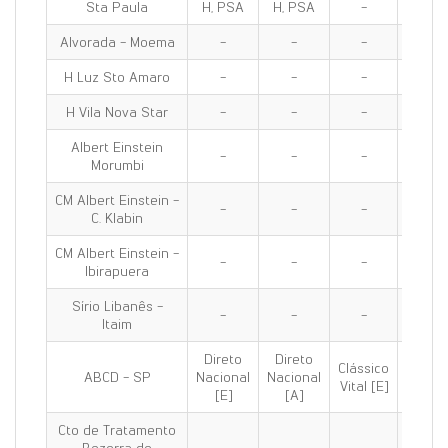
Sta Paula
H, PSA
H, PSA
-
H, PS
Alvorada - Moema
-
-
-
H, PS
H Luz Sto Amaro
-
-
-
PS
H Vila Nova Star
-
-
-
-
Albert Einstein
-
-
-
-
Morumbi
CM Albert Einstein -
-
-
-
-
C. Klabin
CM Albert Einstein -
-
-
-
-
Ibirapuera
Sírio Libanês -
-
-
-
-
Itaim
Direto
Direto
Clássico
Clássi
ABCD - SP
Nacional
Nacional
Vital [E]
100 [E
[E]
[A]
Cto de Tratamento