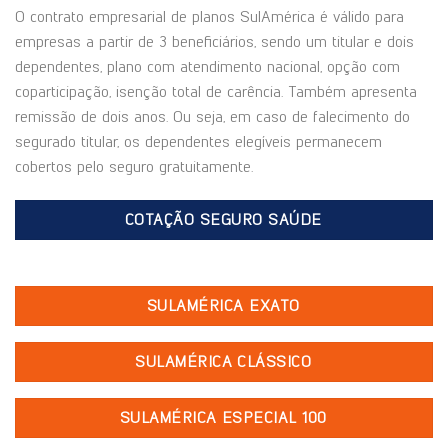
O contrato empresarial de planos SulAmérica é válido para
empresas a partir de 3 beneficiários, sendo um titular e dois
dependentes, plano com atendimento nacional, opção com
coparticipação, isenção total de carência. Também apresenta
remissão de dois anos. Ou seja, em caso de falecimento do
segurado titular, os dependentes elegíveis permanecem
cobertos pelo seguro gratuitamente.
COTAÇÃO SEGURO SAÚDE
SULAMÉRICA EXATO
SULAMÉRICA CLÁSSICO
SULAMÉRICA ESPECIAL 100