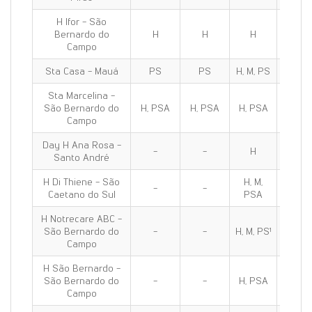
H Ifor - São
Bernardo do
H
H
H
H
Campo
Sta Casa - Mauá
PS
PS
H, M, PS
H, M, 
Sta Marcelina -
São Bernardo do
H, PSA
H, PSA
H, PSA
H, PS
Campo
Day H Ana Rosa -
-
-
H
H
Santo André
H Di Thiene - São
H, M,
H, M,
-
-
Caetano do Sul
PSA
PSA
H Notrecare ABC -
São Bernardo do
-
-
H, M, PS¹
H, M, P
Campo
H São Bernardo -
São Bernardo do
-
-
H, PSA
H, PS
Campo