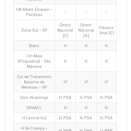
CM Albert Einstein -
-
-
-
-
Perdizes
Direto
Direto
Clássico
Clássi
Zona Sul - SP
Nacional
Nacional
Vital [E]
100 [E
[E]
[A]
Blanc
H
H
H
H
Clín Maia
(Psiquiatria) - Vila
H
H
H
H
Mariana
Cto de Tratamento
Bezerra de
H¹
H¹
H¹
H¹
Menezes - SP
Dom Alvarenga
H, PSA
H, PSA
H, PSA
H, PS
GRAACC
H
H
H
H
H Central Sul
H, PSA
H, PSA
H, PSA
H, PS
H da Criança -
H, PSP
H, PSP
H, PSP
H, PS