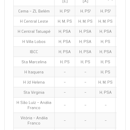
[E]
[A]
Cema - ZL Belém
H, PS¹
H, PS¹
H, PS¹
H, PS
H Central Leste
H, M, PS
H, M, PS
H, M, PS
H, M, 
H Central Tatuapé
H, PSA
H, PSA
H, PSA
H, PS
H Villa Lobos
H, PSA
H, PSA
H, PS
H, PS
IBCC
H, PSA
H, PSA
H, PSA
H, PS
Sta Marcelina
H, PS
H, PS
H, PS
H, PS
H Itaquera
-
-
H, PS
H, PS
H Jd Helena
-
-
H, M, PS
H, M, 
Sta Virginia
-
-
H, PSA
H, PS
H São Luíz - Anália
-
-
-
-
Franco
Vitória - Anália
-
-
-
-
Franco