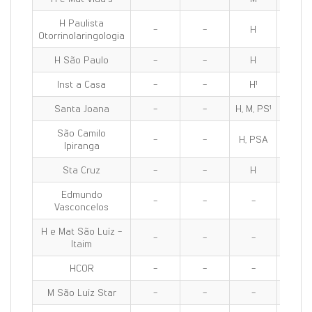
H Paulista
-
-
H
H
Otorrinolaringologia
H São Paulo
-
-
H
H
Inst a Casa
-
-
H¹
H¹
Santa Joana
-
-
H, M, PS¹
H, M, P
São Camilo
-
-
H, PSA
H, PS
Ipiranga
Sta Cruz
-
-
H
H
Edmundo
-
-
-
-
Vasconcelos
H e Mat São Luíz -
-
-
-
-
Itaim
HCOR
-
-
-
-
M São Luíz Star
-
-
-
-