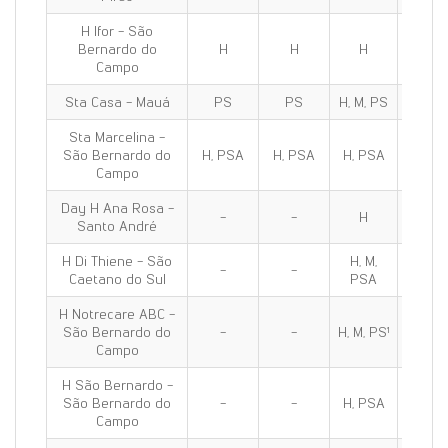
H Ifor - São
Bernardo do
H
H
H
H
Campo
Sta Casa - Mauá
PS
PS
H, M, PS
H, M, 
Sta Marcelina -
São Bernardo do
H, PSA
H, PSA
H, PSA
H, PS
Campo
Day H Ana Rosa -
-
-
H
H
Santo André
H Di Thiene - São
H, M,
H, M,
-
-
Caetano do Sul
PSA
PSA
H Notrecare ABC -
São Bernardo do
-
-
H, M, PS¹
H, M, P
Campo
H São Bernardo -
São Bernardo do
-
-
H, PSA
H, PS
Campo