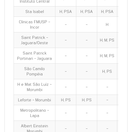
Instituto Central
Sta Isabel
H, PSA
H, PSA
H, PSA
H, PS
Clínicas FMUSP -
-
-
H
H
Incor
Saint Patrick -
-
-
H, M, PS
H, M, 
Jaguara/Oeste
Saint Patrick
-
-
H, M, PS
H, M, 
Portinari - Jaguara
São Camilo
-
-
H, PS
H, PS
Pompéia
H e Mat São Luíz -
-
-
-
-
Morumbi
Leforte - Morumbi
H, PS
H, PS
-
H, PS
Metropolitano -
-
-
-
H, M, P
Lapa
Albert Einstein
-
-
-
-
Morumbi