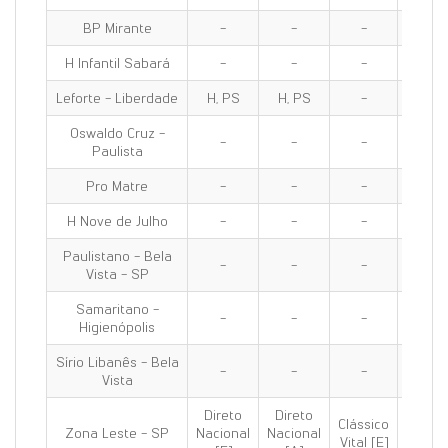
BP Mirante
-
-
-
-
H Infantil Sabará
-
-
-
-
Leforte - Liberdade
H, PS
H, PS
-
H, PS
Oswaldo Cruz -
-
-
-
-
Paulista
Pro Matre
-
-
-
-
H Nove de Julho
-
-
-
-
Paulistano - Bela
-
-
-
-
Vista - SP
Samaritano -
-
-
-
-
Higienópolis
Sírio Libanês - Bela
-
-
-
-
Vista
Direto
Direto
Clássico
Clássi
Zona Leste - SP
Nacional
Nacional
Vital [E]
100 [E