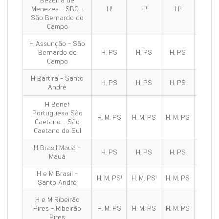
Bezerra de
Menezes - SBC -
H¹
H¹
H¹
H¹
São Bernardo do
Campo
H Assunção - São
Bernardo do
H, PS
H, PS
H, PS
H, PS
Campo
H Bartira - Santo
H, PS
H, PS
H, PS
H, PS
André
H Benef
Portuguesa São
H, M, PS
H, M, PS
H, M, PS
H, M, 
Caetano - São
Caetano do Sul
H Brasil Mauá -
H, PS
H, PS
H, PS
H, PS
Mauá
H e M Brasil -
H, M, PS¹
H, M, PS¹
H, M, PS
H, M, 
Santo André
H e M Ribeirão
Pires - Ribeirão
H, M, PS
H, M, PS
H, M, PS
H, M, 
Pires