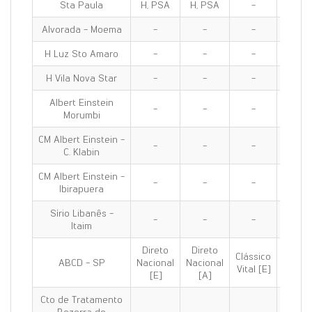
Sta Paula
H, PSA
H, PSA
-
H, PS
Alvorada - Moema
-
-
-
H, PS
H Luz Sto Amaro
-
-
-
PS
H Vila Nova Star
-
-
-
-
Albert Einstein
-
-
-
-
Morumbi
CM Albert Einstein -
-
-
-
-
C. Klabin
CM Albert Einstein -
-
-
-
-
Ibirapuera
Sírio Libanês -
-
-
-
-
Itaim
Direto
Direto
Clássico
Clássi
ABCD - SP
Nacional
Nacional
Vital [E]
100 [E
[E]
[A]
Cto de Tratamento