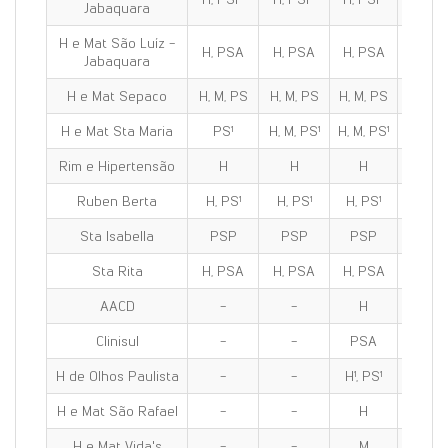
Jabaquara
H e Mat São Luíz -
H, PSA
H, PSA
H, PSA
H, PS
Jabaquara
H e Mat Sepaco
H, M, PS
H, M, PS
H, M, PS
H, M, 
H e Mat Sta Maria
PS¹
H, M, PS¹
H, M, PS¹
H, M, P
Rim e Hipertensão
H
H
H
H
Ruben Berta
H, PS¹
H, PS¹
H, PS¹
H, PS
Sta Isabella
PSP
PSP
PSP
PSP
Sta Rita
H, PSA
H, PSA
H, PSA
H, PS
AACD
-
-
H
H
Clinisul
-
-
PSA
PSA
H de Olhos Paulista
-
-
H¹, PS¹
H¹, PS
H e Mat São Rafael
-
-
H
H
H e Mat Vida's
-
-
M
M