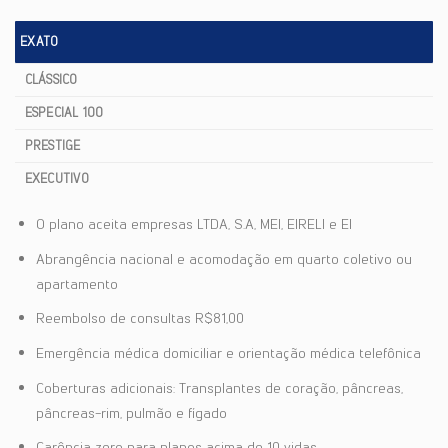
EXATO
CLÁSSICO
ESPECIAL 100
PRESTIGE
EXECUTIVO
O plano aceita empresas LTDA, S.A, MEI, EIRELI e EI
Abrangência nacional e acomodação em quarto coletivo ou
apartamento
Reembolso de consultas R$81,00
Emergência médica domiciliar e orientação médica telefônica
Coberturas adicionais: Transplantes de coração, pâncreas,
pâncreas-rim, pulmão e fígado
Carência zero para planos acima de 10 vidas