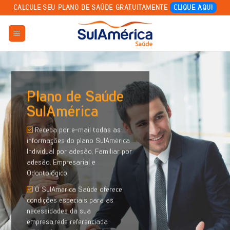
Skip
CALCULE SEU PLANO DE SAÚDE GRATUITAMENTE
CLIQUE AQUI
to
content
Plano de Saúde
SulAmérica
Receba por e-mail todas as
informações do plano SulAmérica
Individual por adesão, Familiar por
adesão, Empresarial e
Odontológico.
O SulAmérica Saúde oferece
condições especiais para as
necessidades da sua
empresa,rede referenciada