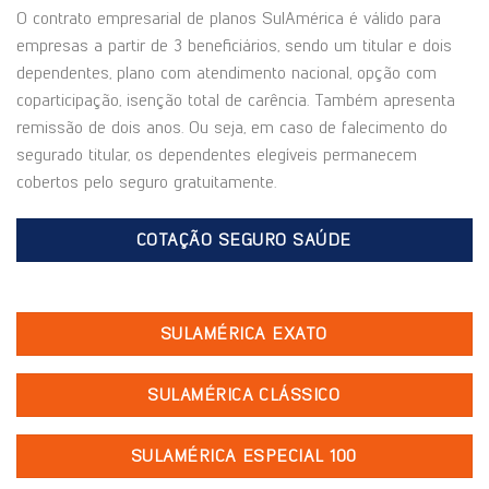
O contrato empresarial de planos SulAmérica é válido para
empresas a partir de 3 beneficiários, sendo um titular e dois
dependentes, plano com atendimento nacional, opção com
coparticipação, isenção total de carência. Também apresenta
remissão de dois anos. Ou seja, em caso de falecimento do
segurado titular, os dependentes elegíveis permanecem
cobertos pelo seguro gratuitamente.
COTAÇÃO SEGURO SAÚDE
SULAMÉRICA EXATO
SULAMÉRICA CLÁSSICO
SULAMÉRICA ESPECIAL 100