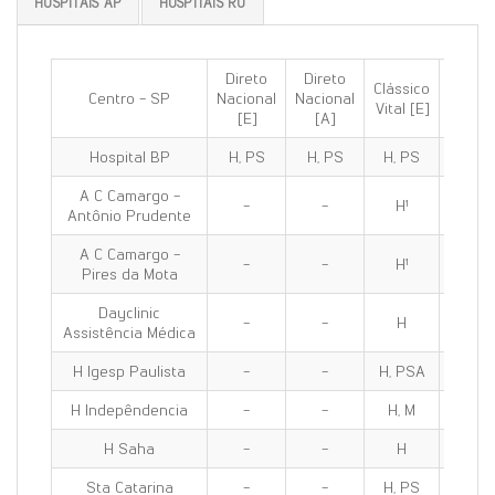
HOSPITAIS AP
HOSPITAIS RO
Direto
Direto
Clássico
Clássi
Centro - SP
Nacional
Nacional
Vital [E]
100 [E
[E]
[A]
Hospital BP
H, PS
H, PS
H, PS
H, PS
A C Camargo -
-
-
H¹
H¹
Antônio Prudente
A C Camargo -
-
-
H¹
H¹
Pires da Mota
Dayclinic
-
-
H
H
Assistência Médica
H Igesp Paulista
-
-
H, PSA
H, PS
H Indepêndencia
-
-
H, M
H, M
H Saha
-
-
H
H
Sta Catarina
-
-
H, PS
H, PS