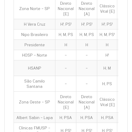
Direto
Direto
Clássico
Clássi
Zona Norte - SP
Nacional
Nacional
Vital [E]
100 [E
[E]
[A]
H Vera Cruz
H¹, PS¹
H¹, PS¹
H¹, PS¹
H¹, PS
Nipo Brasileiro
H, M, PS
H, M, PS
H, M, PS¹
H, M, P
Presidente
H
H
H
H
HOSP - Norte
-
-
H¹
H¹
HSANP
-
-
H, M
H, M
São Camilo
-
-
H, PS
H, PS
Santana
Direto
Direto
Clássico
Clássi
Zona Oeste - SP
Nacional
Nacional
Vital [E]
100 [E
[E]
[A]
Albert Sabin - Lapa
H, PSA
H, PSA
H, PSA
H, PS
Clínicas FMUSP -
H, PS¹
H, PS¹
H, PS¹
H, PS