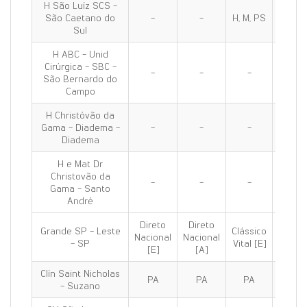
H São Luíz SCS -
São Caetano do
-
-
H, M, PS
H, M, 
Sul
H ABC - Unid
Cirúrgica - SBC -
-
-
-
H, PS
São Bernardo do
Campo
H Christóvão da
Gama - Diadema -
-
-
-
H, PS
Diadema
H e Mat Dr
Christovão da
-
-
-
H, M, 
Gama - Santo
André
Direto
Direto
Grande SP - Leste
Clássico
Clássi
Nacional
Nacional
- SP
Vital [E]
100 [E
[E]
[A]
Clín Saint Nicholas
PA
PA
PA
PA
- Suzano