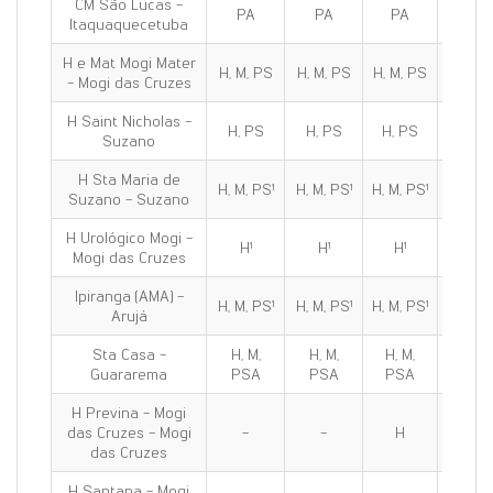
CM São Lucas -
PA
PA
PA
PA
Itaquaquecetuba
H e Mat Mogi Mater
H, M, PS
H, M, PS
H, M, PS
H, M, 
- Mogi das Cruzes
H Saint Nicholas -
H, PS
H, PS
H, PS
H, PS
Suzano
H Sta Maria de
H, M, PS¹
H, M, PS¹
H, M, PS¹
H, M, P
Suzano - Suzano
H Urológico Mogi -
H¹
H¹
H¹
H¹
Mogi das Cruzes
Ipiranga (AMA) -
H, M, PS¹
H, M, PS¹
H, M, PS¹
H, M, P
Arujá
Sta Casa -
H, M,
H, M,
H, M,
H, M,
Guararema
PSA
PSA
PSA
PSA
H Previna - Mogi
das Cruzes - Mogi
-
-
H
H
das Cruzes
H Santana - Mogi