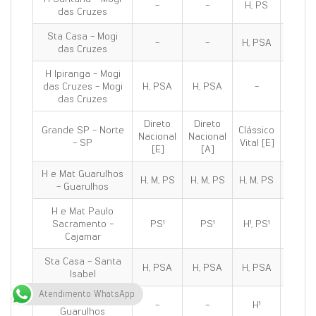
-
-
H, PS
H, PS
das Cruzes
Sta Casa - Mogi
-
-
H, PSA
H, PS
das Cruzes
H Ipiranga - Mogi
das Cruzes - Mogi
H, PSA
H, PSA
-
H, PS
das Cruzes
Direto
Direto
Grande SP - Norte
Clássico
Clássi
Nacional
Nacional
- SP
Vital [E]
100 [E
[E]
[A]
H e Mat Guarulhos
H, M, PS
H, M, PS
H, M, PS
H, M, 
- Guarulhos
H e Mat Paulo
Sacramento -
PS¹
PS¹
H¹, PS¹
H¹, PS
Cajamar
Sta Casa - Santa
H, PSA
H, PSA
H, PSA
H, PS
Isabel
Atendimento WhatsApp
H de Olhos C.R.O -
-
-
H¹
H¹
Guarulhos