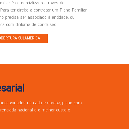
iliar é comercializado através de
Para ter direito a contratar um Plano Familiar
rio precisa ser associado à entidade, ou
ca com diploma de conclusão.
OBERTURA SULAMÉRICA
sarial
 necessidades de cada empresa, plano com
erenciada nacional e o melhor custo x