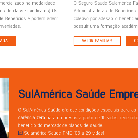
mercializado na modalidade
O Seguro Saúde Sulamérica Fam
es de classe (sindicatos). Os
Administradoras de Benefícios. 
de Benefícios e podem aderir
coletivo por adesão, o beneficiá
nveniadas.
possuir uma formação acadêmi
IADA
VALOR FAMILIAR
C
SulAmérica Saúde
Empre
O SulAmérica Saúde oferece condições especiais para as
carência zero
para empresas a partir de 10 vidas, rede ref
benefício do mercado.de planos de saúde:
Sulamérica Saúde PME (03 a 29 vidas)