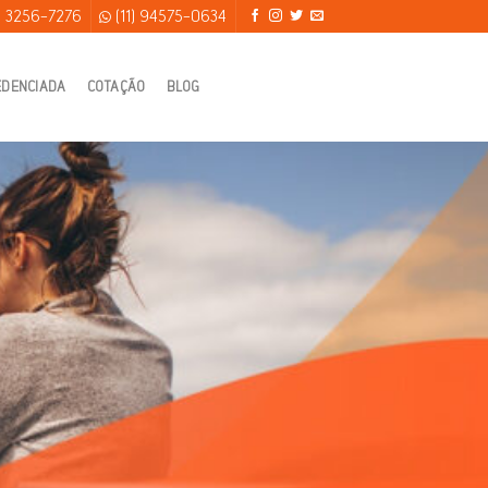
) 3256-7276
(11) 94575-0634
EDENCIADA
COTAÇÃO
BLOG
são, Familiar por
empresa,rede