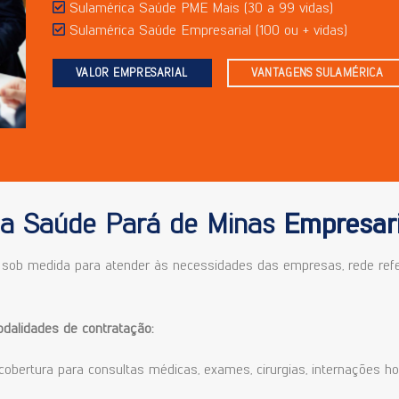
Sulamérica Saúde PME Mais (30 a 99 vidas)
Sulamérica Saúde Empresarial (100 ou + vidas)
VALOR EMPRESARIAL
VANTAGENS SULAMÉRICA
ca Saúde Pará de Minas
Empresari
ob medida para atender às necessidades das empresas, rede refer
alidades de contratação:
cobertura para consultas médicas, exames, cirurgias, internações ho