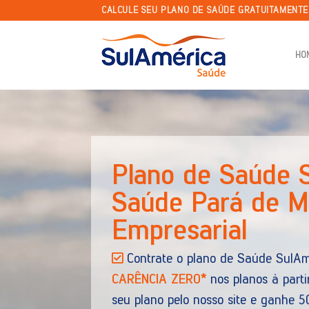
Skip
CALCULE SEU PLANO DE SAÚDE GRATUITAMENT
to
content
HO
Plano de Sa
Receba por e-mail todas 
adesão, Empresarial e Odont
O SulAmérica Saúde ofere
referenciada nacional e o me