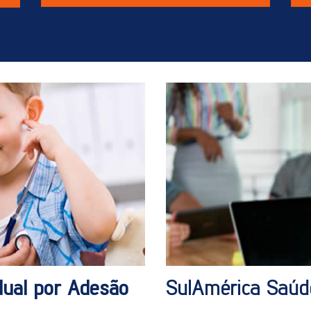
idual por Adesão
SulAmérica Saú