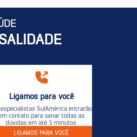
ÚDE
SALIDADE
Ligamos para você
especialistas SulAmérica entrarão
em contato para sanar todas as
dúvidas em até 5 minutos.
LIGAMOS PARA VOCÊ