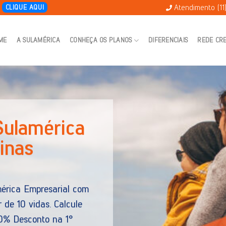
Atendimento (11
E
CLIQUE AQUI
ME
A SULAMÉRICA
CONHEÇA OS PLANOS
DIFERENCIAIS
REDE CR
úde SulAmérica
as informações do plano SulAmérica Individual por ade
ológico.
ce condições especiais para as necessidades da sua 
lhor custo x benefício do mercado.