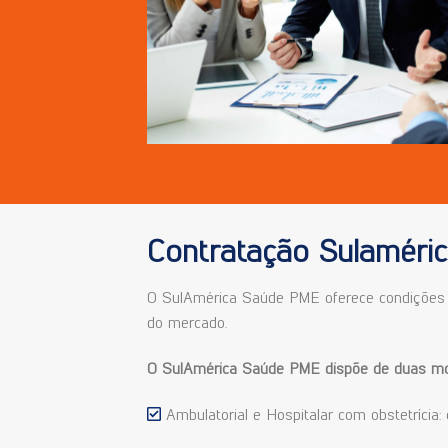
Contratação Sulaméri
O SulAmérica Saúde PME oferece condições s
do mercado.
O SulAmérica Saúde PME dispõe de duas mod
Ambulatorial e Hospitalar com obstetrícia: 