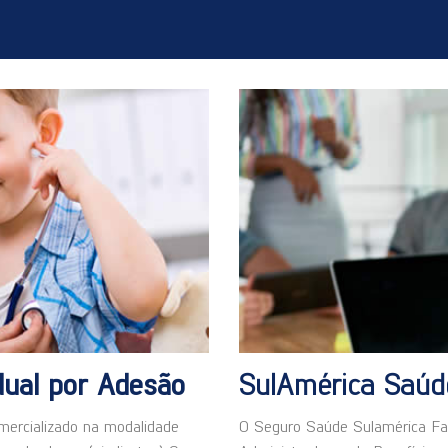
idual por Adesão
SulAmérica Saú
mercializado na modalidade
O Seguro Saúde Sulamérica Fam