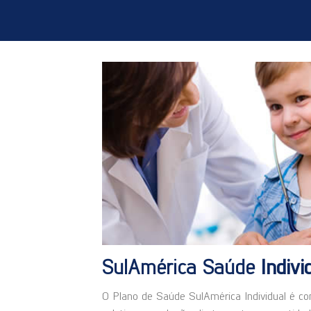
SulAmérica Saúde
Indiv
O Plano de Saúde SulAmérica Individual é co