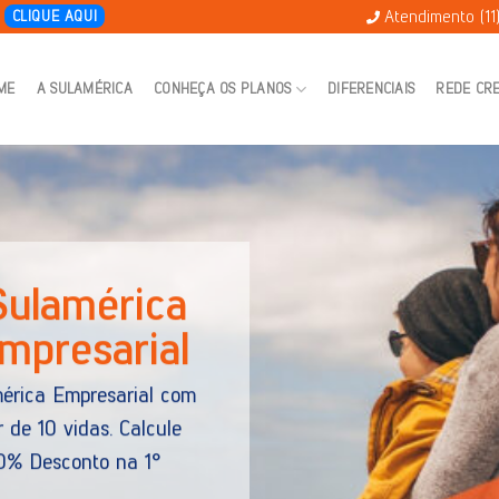
Atendimento (11
E
CLIQUE AQUI
ME
A SULAMÉRICA
CONHEÇA OS PLANOS
DIFERENCIAIS
REDE CR
úde SulAmérica
as informações do plano SulAmérica Individual por ade
ológico.
ce condições especiais para as necessidades da sua 
lhor custo x benefício do mercado.