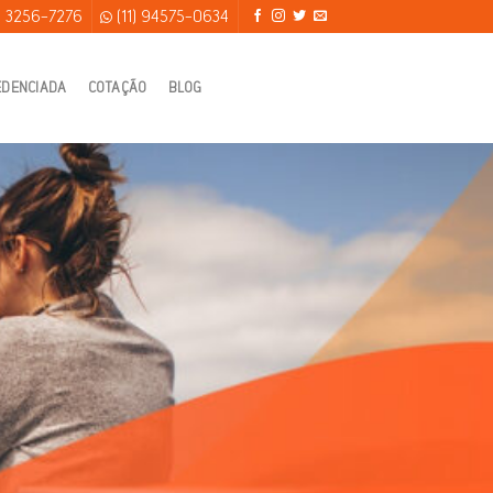
) 3256-7276
(11) 94575-0634
EDENCIADA
COTAÇÃO
BLOG
são, Familiar por
empresa,rede