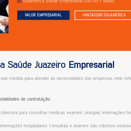
Sulamérica Saúde Empresarial (100 ou + vidas)
VALOR EMPRESARIAL
VANTAGENS SULAMÉRICA
a Saúde Juazeiro
Empresarial
ob medida para atender às necessidades das empresas, rede refer
alidades de contratação:
cobertura para consultas médicas, exames, cirurgias, internações ho
a internações hospitalares. Consultas e exames são cobertos exclus