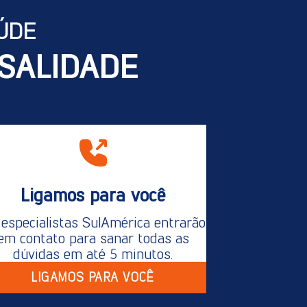
ÚDE
SALIDADE
Ligamos para você
especialistas SulAmérica entrarão
em contato para sanar todas as
dúvidas em até 5 minutos.
LIGAMOS PARA VOCÊ