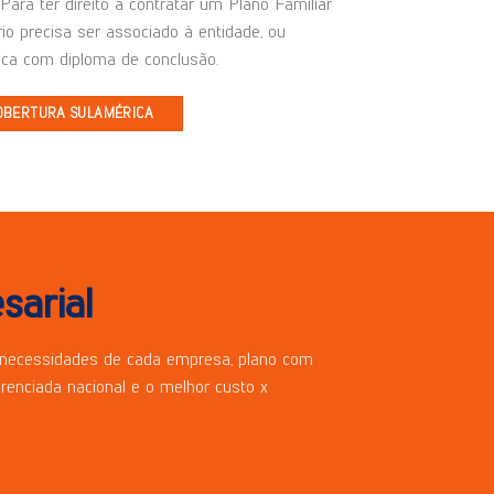
Para ter direito a contratar um Plano Familiar
rio precisa ser associado à entidade, ou
ca com diploma de conclusão.
OBERTURA SULAMÉRICA
sarial
 necessidades de cada empresa, plano com
erenciada nacional e o melhor custo x