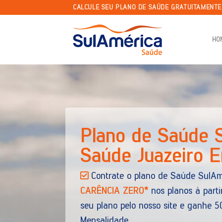
Skip
CALCULE SEU PLANO DE SAÚDE GRATUITAMENT
to
content
HO
Plano de Sa
Receba por e-mail todas 
adesão, Empresarial e Odont
O SulAmérica Saúde ofere
referenciada nacional e o me