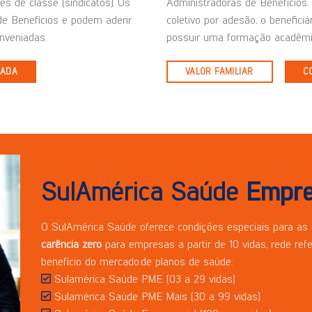
es de classe (sindicatos). Os
Administradoras de Benefícios. 
de Benefícios e podem aderir
coletivo por adesão, o beneficiá
nveniadas.
possuir uma formação acadêmi
IADA
VALOR FAMILIAR
C
SulAmérica Saúde
Empre
O SulAmérica Saúde oferece condições especiais para as
carência zero
para empresas a partir de 10 vidas, rede ref
benefício do mercado.de planos de saúde:
Sulamérica Saúde PME (03 a 29 vidas)
Sulamérica Saúde PME Mais (30 a 99 vidas)