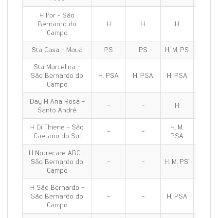
H Ifor - São
Bernardo do
H
H
H
H
Campo
Sta Casa - Mauá
PS
PS
H, M, PS
H, M, 
Sta Marcelina -
São Bernardo do
H, PSA
H, PSA
H, PSA
H, PS
Campo
Day H Ana Rosa -
-
-
H
H
Santo André
H Di Thiene - São
H, M,
H, M,
-
-
Caetano do Sul
PSA
PSA
H Notrecare ABC -
São Bernardo do
-
-
H, M, PS¹
H, M, P
Campo
H São Bernardo -
São Bernardo do
-
-
H, PSA
H, PS
Campo