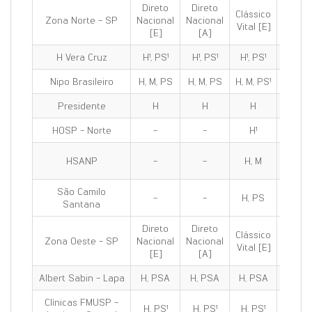
Direto
Direto
Clássico
Clássi
Zona Norte - SP
Nacional
Nacional
Vital [E]
100 [E
[E]
[A]
H Vera Cruz
H¹, PS¹
H¹, PS¹
H¹, PS¹
H¹, PS
Nipo Brasileiro
H, M, PS
H, M, PS
H, M, PS¹
H, M, P
Presidente
H
H
H
H
HOSP - Norte
-
-
H¹
H¹
HSANP
-
-
H, M
H, M
São Camilo
-
-
H, PS
H, PS
Santana
Direto
Direto
Clássico
Clássi
Zona Oeste - SP
Nacional
Nacional
Vital [E]
100 [E
[E]
[A]
Albert Sabin - Lapa
H, PSA
H, PSA
H, PSA
H, PS
Clínicas FMUSP -
H, PS¹
H, PS¹
H, PS¹
H, PS