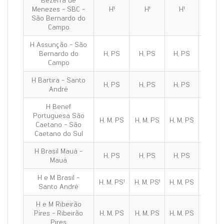
Bezerra de
Menezes - SBC -
H¹
H¹
H¹
H¹
São Bernardo do
Campo
H Assunção - São
Bernardo do
H, PS
H, PS
H, PS
H, PS
Campo
H Bartira - Santo
H, PS
H, PS
H, PS
H, PS
André
H Benef
Portuguesa São
H, M, PS
H, M, PS
H, M, PS
H, M, 
Caetano - São
Caetano do Sul
H Brasil Mauá -
H, PS
H, PS
H, PS
H, PS
Mauá
H e M Brasil -
H, M, PS¹
H, M, PS¹
H, M, PS
H, M, 
Santo André
H e M Ribeirão
Pires - Ribeirão
H, M, PS
H, M, PS
H, M, PS
H, M, 
Pires