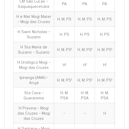
CM São Lucas -
PA
PA
PA
PA
Itaquaquecetuba
H e Mat Mogi Mater
H, M, PS
H, M, PS
H, M, PS
H, M, 
- Mogi das Cruzes
H Saint Nicholas -
H, PS
H, PS
H, PS
H, PS
Suzano
H Sta Maria de
H, M, PS¹
H, M, PS¹
H, M, PS¹
H, M, P
Suzano - Suzano
H Urológico Mogi -
H¹
H¹
H¹
H¹
Mogi das Cruzes
Ipiranga (AMA) -
H, M, PS¹
H, M, PS¹
H, M, PS¹
H, M, P
Arujá
Sta Casa -
H, M,
H, M,
H, M,
H, M,
Guararema
PSA
PSA
PSA
PSA
H Previna - Mogi
das Cruzes - Mogi
-
-
H
H
das Cruzes
H Santana - Mogi