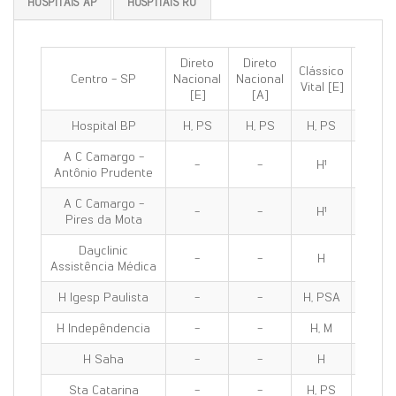
HOSPITAIS AP
HOSPITAIS RO
Direto
Direto
Clássico
Clássi
Centro - SP
Nacional
Nacional
Vital [E]
100 [E
[E]
[A]
Hospital BP
H, PS
H, PS
H, PS
H, PS
A C Camargo -
-
-
H¹
H¹
Antônio Prudente
A C Camargo -
-
-
H¹
H¹
Pires da Mota
Dayclinic
-
-
H
H
Assistência Médica
H Igesp Paulista
-
-
H, PSA
H, PS
H Indepêndencia
-
-
H, M
H, M
H Saha
-
-
H
H
Sta Catarina
-
-
H, PS
H, PS