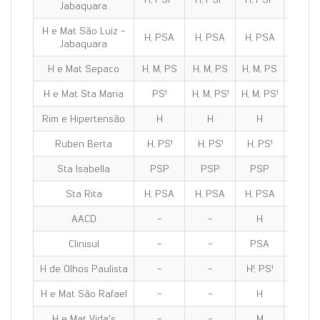
Jabaquara
H e Mat São Luíz -
H, PSA
H, PSA
H, PSA
H, PS
Jabaquara
H e Mat Sepaco
H, M, PS
H, M, PS
H, M, PS
H, M, 
H e Mat Sta Maria
PS¹
H, M, PS¹
H, M, PS¹
H, M, P
Rim e Hipertensão
H
H
H
H
Ruben Berta
H, PS¹
H, PS¹
H, PS¹
H, PS
Sta Isabella
PSP
PSP
PSP
PSP
Sta Rita
H, PSA
H, PSA
H, PSA
H, PS
AACD
-
-
H
H
Clinisul
-
-
PSA
PSA
H de Olhos Paulista
-
-
H¹, PS¹
H¹, PS
H e Mat São Rafael
-
-
H
H
H e Mat Vida's
-
-
M
M