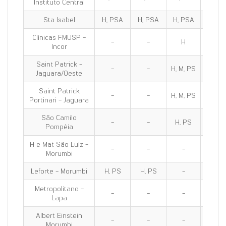
Instituto Central
Sta Isabel
H, PSA
H, PSA
H, PSA
H, PS
Clínicas FMUSP -
-
-
H
H
Incor
Saint Patrick -
-
-
H, M, PS
H, M, 
Jaguara/Oeste
Saint Patrick
-
-
H, M, PS
H, M, 
Portinari - Jaguara
São Camilo
-
-
H, PS
H, PS
Pompéia
H e Mat São Luíz -
-
-
-
-
Morumbi
Leforte - Morumbi
H, PS
H, PS
-
H, PS
Metropolitano -
-
-
-
H, M, P
Lapa
Albert Einstein
-
-
-
-
Morumbi