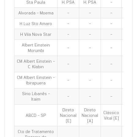
Sta Paula
H, PSA
H, PSA
-
H, PS
Alvorada - Moema
-
-
-
H, PS
H Luz Sto Amaro
-
-
-
PS
H Vila Nova Star
-
-
-
-
Albert Einstein
-
-
-
-
Morumbi
CM Albert Einstein -
-
-
-
-
C. Klabin
CM Albert Einstein -
-
-
-
-
Ibirapuera
Sírio Libanês -
-
-
-
-
Itaim
Direto
Direto
Clássico
Clássi
ABCD - SP
Nacional
Nacional
Vital [E]
100 [E
[E]
[A]
Cto de Tratamento