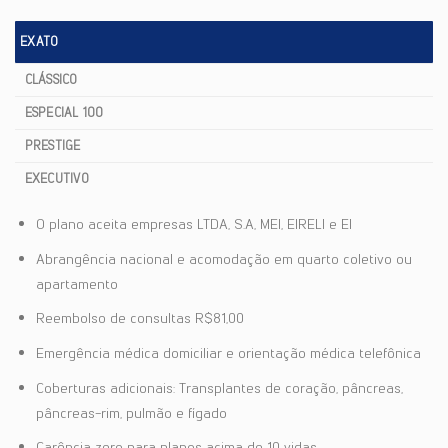
EXATO
CLÁSSICO
ESPECIAL 100
PRESTIGE
EXECUTIVO
O plano aceita empresas LTDA, S.A, MEI, EIRELI e EI
Abrangência nacional e acomodação em quarto coletivo ou
apartamento
Reembolso de consultas R$81,00
Emergência médica domiciliar e orientação médica telefônica
Coberturas adicionais: Transplantes de coração, pâncreas,
pâncreas-rim, pulmão e fígado
Carência zero para planos acima de 10 vidas