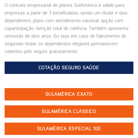
O contrato empresarial de planos SulAmérica é válido para
empresas a partir de 3 beneficiários, sendo um titular e dois
dependentes, plano com atendimento nacional, opção com
coparticipação, isenção total de carência. Também apresenta
remissão de dois anos. Ou seja, em caso de falecimento do
segurado titular, os dependentes elegíveis permanecem
cobertos pelo seguro gratuitamente.
COTAÇÃO SEGURO SAÚDE
SULAMÉRICA EXATO
SULAMÉRICA CLÁSSICO
SULAMÉRICA ESPECIAL 100