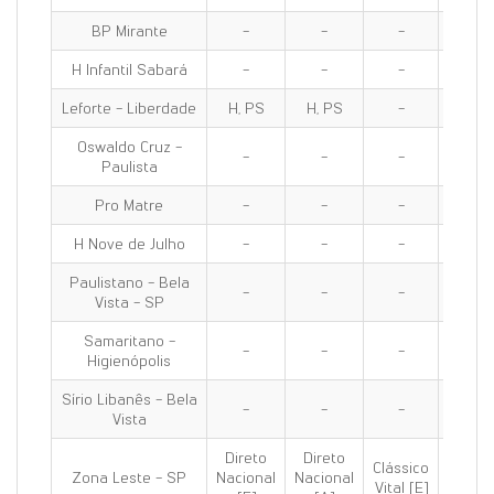
BP Mirante
-
-
-
-
H Infantil Sabará
-
-
-
-
Leforte - Liberdade
H, PS
H, PS
-
H, PS
Oswaldo Cruz -
-
-
-
-
Paulista
Pro Matre
-
-
-
-
H Nove de Julho
-
-
-
-
Paulistano - Bela
-
-
-
-
Vista - SP
Samaritano -
-
-
-
-
Higienópolis
Sírio Libanês - Bela
-
-
-
-
Vista
Direto
Direto
Clássico
Clássi
Zona Leste - SP
Nacional
Nacional
Vital [E]
100 [E