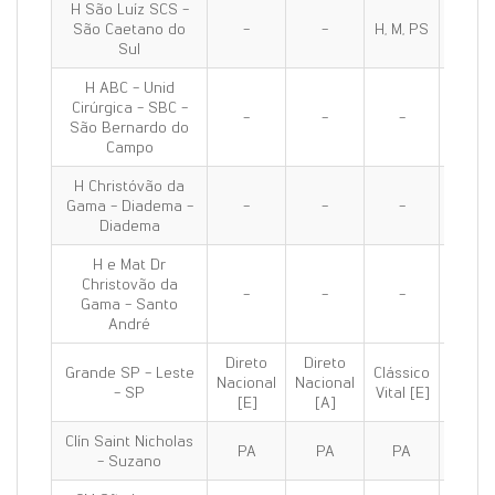
H São Luíz SCS -
São Caetano do
-
-
H, M, PS
H, M, 
Sul
H ABC - Unid
Cirúrgica - SBC -
-
-
-
H, PS
São Bernardo do
Campo
H Christóvão da
Gama - Diadema -
-
-
-
H, PS
Diadema
H e Mat Dr
Christovão da
-
-
-
H, M, 
Gama - Santo
André
Direto
Direto
Grande SP - Leste
Clássico
Clássi
Nacional
Nacional
- SP
Vital [E]
100 [E
[E]
[A]
Clín Saint Nicholas
PA
PA
PA
PA
- Suzano