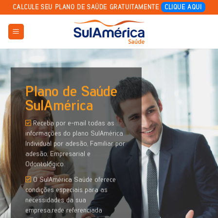
Skip
CALCULE SEU PLANO DE SAÚDE GRATUITAMENTE
CLIQUE AQUI
to
content
Plano de Saúde
SulAmérica
Receba por e-mail todas as
informações do plano SulAmérica
Individual por adesão, Familiar por
adesão, Empresarial e
Odontológico.
O SulAmérica Saúde oferece
condições especiais para as
necessidades da sua
empresa,rede referenciada