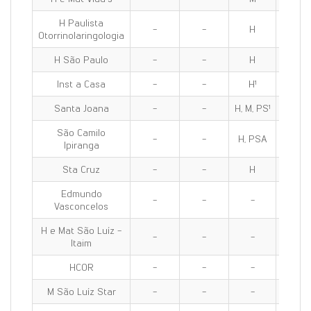
H Paulista
-
-
H
H
Otorrinolaringologia
H São Paulo
-
-
H
H
Inst a Casa
-
-
H¹
H¹
Santa Joana
-
-
H, M, PS¹
H, M, P
São Camilo
-
-
H, PSA
H, PS
Ipiranga
Sta Cruz
-
-
H
H
Edmundo
-
-
-
-
Vasconcelos
H e Mat São Luíz -
-
-
-
-
Itaim
HCOR
-
-
-
-
M São Luíz Star
-
-
-
-