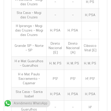
-
-
H, PS
H, PS
das Cruzes
Sta Casa - Mogi
-
-
H, PSA
H, PS
das Cruzes
H Ipiranga - Mogi
das Cruzes - Mogi
H, PSA
H, PSA
-
H, PS
das Cruzes
Direto
Direto
Grande SP - Norte
Clássico
Clássi
Nacional
Nacional
- SP
Vital [E]
100 [E
[E]
[A]
H e Mat Guarulhos
H, M, PS
H, M, PS
H, M, PS
H, M, 
- Guarulhos
H e Mat Paulo
Sacramento -
PS¹
PS¹
H¹, PS¹
H¹, PS
Cajamar
Sta Casa - Santa
H, PSA
H, PSA
H, PSA
H, PS
Isabel
Atendimento WhatsApp
H de Olhos C.R.O -
-
-
H¹
H¹
Guarulhos