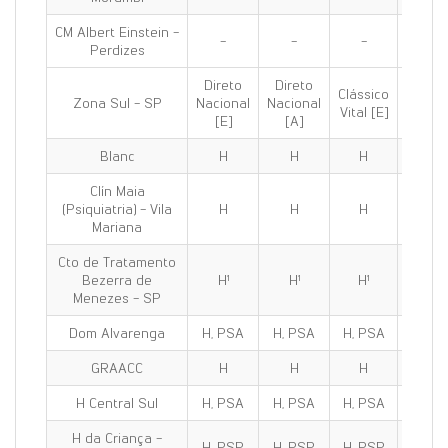
CM Albert Einstein -
-
-
-
-
Perdizes
Direto
Direto
Clássico
Clássi
Zona Sul - SP
Nacional
Nacional
Vital [E]
100 [E
[E]
[A]
Blanc
H
H
H
H
Clín Maia
(Psiquiatria) - Vila
H
H
H
H
Mariana
Cto de Tratamento
Bezerra de
H¹
H¹
H¹
H¹
Menezes - SP
Dom Alvarenga
H, PSA
H, PSA
H, PSA
H, PS
GRAACC
H
H
H
H
H Central Sul
H, PSA
H, PSA
H, PSA
H, PS
H da Criança -
H, PSP
H, PSP
H, PSP
H, PS