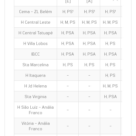
[E]
[A]
Cema - ZL Belém
H, PS¹
H, PS¹
H, PS¹
H, PS
H Central Leste
H, M, PS
H, M, PS
H, M, PS
H, M, 
H Central Tatuapé
H, PSA
H, PSA
H, PSA
H, PS
H Villa Lobos
H, PSA
H, PSA
H, PS
H, PS
IBCC
H, PSA
H, PSA
H, PSA
H, PS
Sta Marcelina
H, PS
H, PS
H, PS
H, PS
H Itaquera
-
-
H, PS
H, PS
H Jd Helena
-
-
H, M, PS
H, M, 
Sta Virginia
-
-
H, PSA
H, PS
H São Luíz - Anália
-
-
-
-
Franco
Vitória - Anália
-
-
-
-
Franco