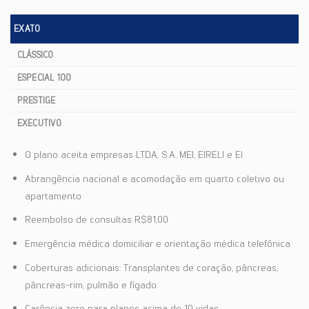
EXATO
CLÁSSICO
ESPECIAL 100
PRESTIGE
EXECUTIVO
O plano aceita empresas LTDA, S.A, MEI, EIRELI e EI
Abrangência nacional e acomodação em quarto coletivo ou
apartamento
Reembolso de consultas R$81,00
Emergência médica domiciliar e orientação médica telefônica
Coberturas adicionais: Transplantes de coração, pâncreas,
pâncreas-rim, pulmão e fígado
Carência zero para planos acima de 10 vidas