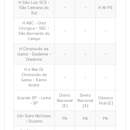
H São Luíz SCS -
São Caetano do
-
-
H, M, PS
H, M, 
Sul
H ABC - Unid
Cirúrgica - SBC -
-
-
-
H, PS
São Bernardo do
Campo
H Christóvão da
Gama - Diadema -
-
-
-
H, PS
Diadema
H e Mat Dr
Christovão da
-
-
-
H, M, 
Gama - Santo
André
Direto
Direto
Grande SP - Leste
Clássico
Clássi
Nacional
Nacional
- SP
Vital [E]
100 [E
[E]
[A]
Clín Saint Nicholas
PA
PA
PA
PA
- Suzano