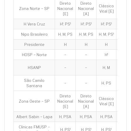
Direto
Direto
Clássico
Clássi
Zona Norte - SP
Nacional
Nacional
Vital [E]
100 [E
[E]
[A]
H Vera Cruz
H¹, PS¹
H¹, PS¹
H¹, PS¹
H¹, PS
Nipo Brasileiro
H, M, PS
H, M, PS
H, M, PS¹
H, M, P
Presidente
H
H
H
H
HOSP - Norte
-
-
H¹
H¹
HSANP
-
-
H, M
H, M
São Camilo
-
-
H, PS
H, PS
Santana
Direto
Direto
Clássico
Clássi
Zona Oeste - SP
Nacional
Nacional
Vital [E]
100 [E
[E]
[A]
Albert Sabin - Lapa
H, PSA
H, PSA
H, PSA
H, PS
Clínicas FMUSP -
H, PS¹
H, PS¹
H, PS¹
H, PS