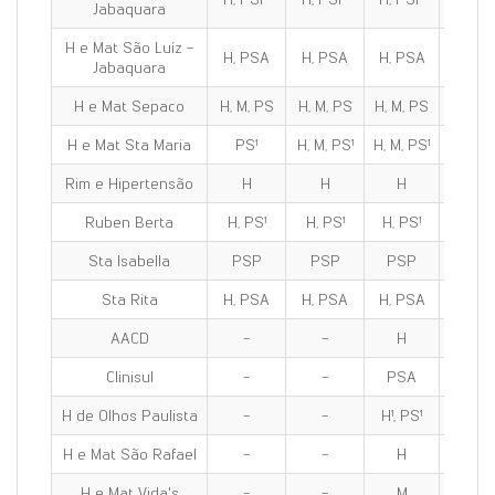
Jabaquara
H e Mat São Luíz -
H, PSA
H, PSA
H, PSA
H, PS
Jabaquara
H e Mat Sepaco
H, M, PS
H, M, PS
H, M, PS
H, M, 
H e Mat Sta Maria
PS¹
H, M, PS¹
H, M, PS¹
H, M, P
Rim e Hipertensão
H
H
H
H
Ruben Berta
H, PS¹
H, PS¹
H, PS¹
H, PS
Sta Isabella
PSP
PSP
PSP
PSP
Sta Rita
H, PSA
H, PSA
H, PSA
H, PS
AACD
-
-
H
H
Clinisul
-
-
PSA
PSA
H de Olhos Paulista
-
-
H¹, PS¹
H¹, PS
H e Mat São Rafael
-
-
H
H
H e Mat Vida's
-
-
M
M