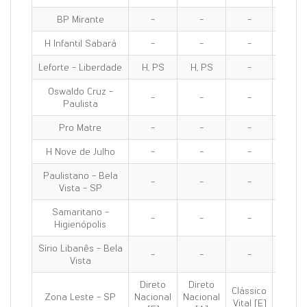
BP Mirante
-
-
-
-
H Infantil Sabará
-
-
-
-
Leforte - Liberdade
H, PS
H, PS
-
H, PS
Oswaldo Cruz -
-
-
-
-
Paulista
Pro Matre
-
-
-
-
H Nove de Julho
-
-
-
-
Paulistano - Bela
-
-
-
-
Vista - SP
Samaritano -
-
-
-
-
Higienópolis
Sírio Libanês - Bela
-
-
-
-
Vista
Direto
Direto
Clássico
Clássi
Zona Leste - SP
Nacional
Nacional
Vital [E]
100 [E