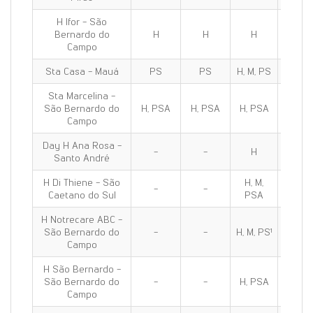
H Ifor - São
Bernardo do
H
H
H
H
Campo
Sta Casa - Mauá
PS
PS
H, M, PS
H, M, 
Sta Marcelina -
São Bernardo do
H, PSA
H, PSA
H, PSA
H, PS
Campo
Day H Ana Rosa -
-
-
H
H
Santo André
H Di Thiene - São
H, M,
H, M,
-
-
Caetano do Sul
PSA
PSA
H Notrecare ABC -
São Bernardo do
-
-
H, M, PS¹
H, M, P
Campo
H São Bernardo -
São Bernardo do
-
-
H, PSA
H, PS
Campo