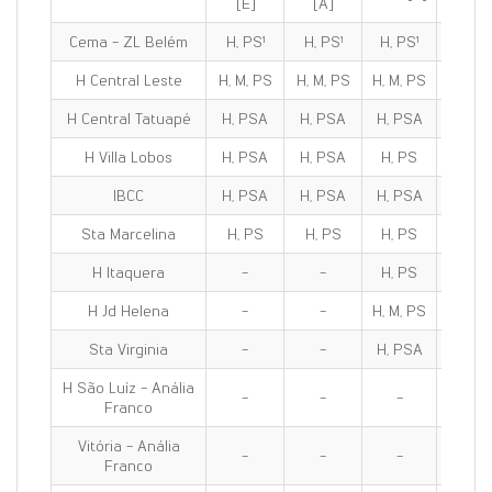
[E]
[A]
Cema - ZL Belém
H, PS¹
H, PS¹
H, PS¹
H, PS
H Central Leste
H, M, PS
H, M, PS
H, M, PS
H, M, 
H Central Tatuapé
H, PSA
H, PSA
H, PSA
H, PS
H Villa Lobos
H, PSA
H, PSA
H, PS
H, PS
IBCC
H, PSA
H, PSA
H, PSA
H, PS
Sta Marcelina
H, PS
H, PS
H, PS
H, PS
H Itaquera
-
-
H, PS
H, PS
H Jd Helena
-
-
H, M, PS
H, M, 
Sta Virginia
-
-
H, PSA
H, PS
H São Luíz - Anália
-
-
-
-
Franco
Vitória - Anália
-
-
-
-
Franco