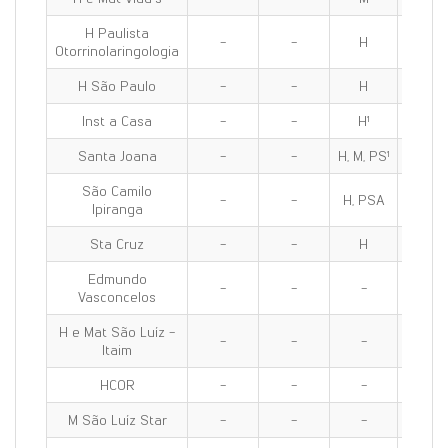
H Paulista
-
-
H
H
Otorrinolaringologia
H São Paulo
-
-
H
H
Inst a Casa
-
-
H¹
H¹
Santa Joana
-
-
H, M, PS¹
H, M, P
São Camilo
-
-
H, PSA
H, PS
Ipiranga
Sta Cruz
-
-
H
H
Edmundo
-
-
-
-
Vasconcelos
H e Mat São Luíz -
-
-
-
-
Itaim
HCOR
-
-
-
-
M São Luíz Star
-
-
-
-