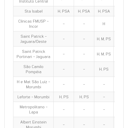
Instituto Central
Sta Isabel
H, PSA
H, PSA
H, PSA
H, PS
Clínicas FMUSP -
-
-
H
H
Incor
Saint Patrick -
-
-
H, M, PS
H, M, 
Jaguara/Oeste
Saint Patrick
-
-
H, M, PS
H, M, 
Portinari - Jaguara
São Camilo
-
-
H, PS
H, PS
Pompéia
H e Mat São Luíz -
-
-
-
-
Morumbi
Leforte - Morumbi
H, PS
H, PS
-
H, PS
Metropolitano -
-
-
-
H, M, P
Lapa
Albert Einstein
-
-
-
-
Morumbi