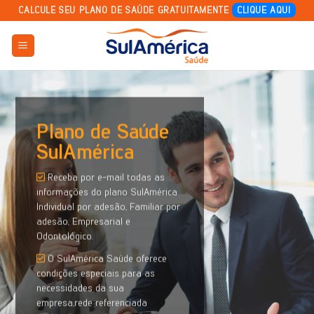
Skip
CALCULE SEU PLANO DE SAÚDE GRATUITAMENTE
CLIQUE AQUI
to
content
Plano de Saúde
SulAmérica
Receba por e-mail todas as
informações do plano SulAmérica
Individual por adesão, Familiar por
adesão, Empresarial e
Odontológico.
O SulAmérica Saúde oferece
condições especiais para as
necessidades da sua
empresa,rede referenciada