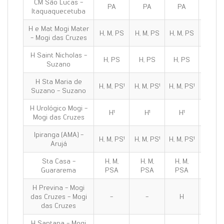
CM São Lucas -
PA
PA
PA
PA
Itaquaquecetuba
H e Mat Mogi Mater
H, M, PS
H, M, PS
H, M, PS
H, M, 
- Mogi das Cruzes
H Saint Nicholas -
H, PS
H, PS
H, PS
H, PS
Suzano
H Sta Maria de
H, M, PS¹
H, M, PS¹
H, M, PS¹
H, M, P
Suzano - Suzano
H Urológico Mogi -
H¹
H¹
H¹
H¹
Mogi das Cruzes
Ipiranga (AMA) -
H, M, PS¹
H, M, PS¹
H, M, PS¹
H, M, P
Arujá
Sta Casa -
H, M,
H, M,
H, M,
H, M,
Guararema
PSA
PSA
PSA
PSA
H Previna - Mogi
das Cruzes - Mogi
-
-
H
H
das Cruzes
H Santana - Mogi