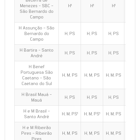
Bezerra de
Menezes - SBC -
H¹
H¹
H¹
H¹
São Bernardo do
Campo
H Assunção - São
Bernardo do
H, PS
H, PS
H, PS
H, PS
Campo
H Bartira - Santo
H, PS
H, PS
H, PS
H, PS
André
H Benef
Portuguesa São
H, M, PS
H, M, PS
H, M, PS
H, M, 
Caetano - São
Caetano do Sul
H Brasil Mauá -
H, PS
H, PS
H, PS
H, PS
Mauá
H e M Brasil -
H, M, PS¹
H, M, PS¹
H, M, PS
H, M, 
Santo André
H e M Ribeirão
Pires - Ribeirão
H, M, PS
H, M, PS
H, M, PS
H, M, 
Pires