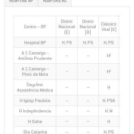
HOSPITAIS AP
HOSPITAIS RO
Direto
Direto
Clássico
Clássi
Centro - SP
Nacional
Nacional
Vital [E]
100 [E
[E]
[A]
Hospital BP
H, PS
H, PS
H, PS
H, PS
A C Camargo -
-
-
H¹
H¹
Antônio Prudente
A C Camargo -
-
-
H¹
H¹
Pires da Mota
Dayclinic
-
-
H
H
Assistência Médica
H Igesp Paulista
-
-
H, PSA
H, PS
H Indepêndencia
-
-
H, M
H, M
H Saha
-
-
H
H
Sta Catarina
-
-
H, PS
H, PS