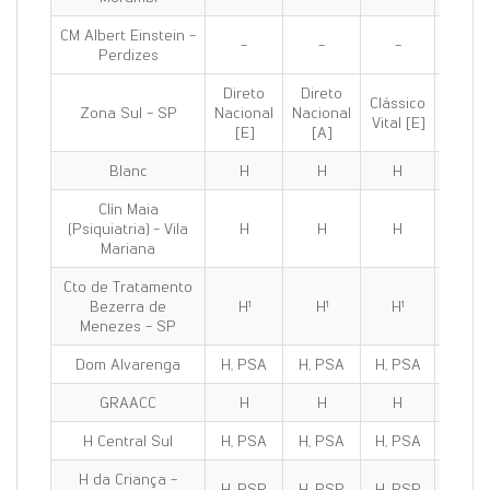
CM Albert Einstein -
-
-
-
-
Perdizes
Direto
Direto
Clássico
Clássi
Zona Sul - SP
Nacional
Nacional
Vital [E]
100 [E
[E]
[A]
Blanc
H
H
H
H
Clín Maia
(Psiquiatria) - Vila
H
H
H
H
Mariana
Cto de Tratamento
Bezerra de
H¹
H¹
H¹
H¹
Menezes - SP
Dom Alvarenga
H, PSA
H, PSA
H, PSA
H, PS
GRAACC
H
H
H
H
H Central Sul
H, PSA
H, PSA
H, PSA
H, PS
H da Criança -
H, PSP
H, PSP
H, PSP
H, PS