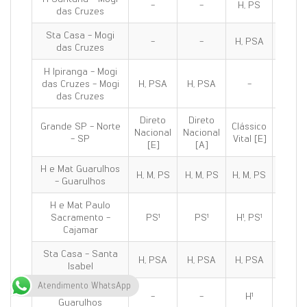
-
-
H, PS
H, PS
das Cruzes
Sta Casa - Mogi
-
-
H, PSA
H, PS
das Cruzes
H Ipiranga - Mogi
das Cruzes - Mogi
H, PSA
H, PSA
-
H, PS
das Cruzes
Direto
Direto
Grande SP - Norte
Clássico
Clássi
Nacional
Nacional
- SP
Vital [E]
100 [E
[E]
[A]
H e Mat Guarulhos
H, M, PS
H, M, PS
H, M, PS
H, M, 
- Guarulhos
H e Mat Paulo
Sacramento -
PS¹
PS¹
H¹, PS¹
H¹, PS
Cajamar
Sta Casa - Santa
H, PSA
H, PSA
H, PSA
H, PS
Isabel
Atendimento WhatsApp
H de Olhos C.R.O -
-
-
H¹
H¹
Guarulhos