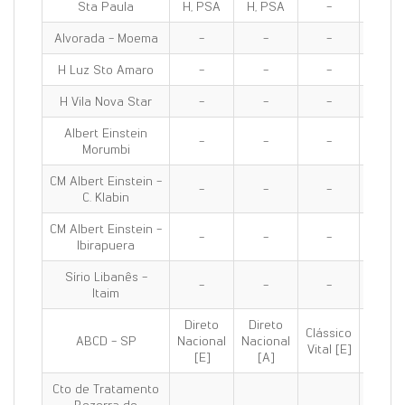
Sta Paula
H, PSA
H, PSA
-
H, PS
Alvorada - Moema
-
-
-
H, PS
H Luz Sto Amaro
-
-
-
PS
H Vila Nova Star
-
-
-
-
Albert Einstein
-
-
-
-
Morumbi
CM Albert Einstein -
-
-
-
-
C. Klabin
CM Albert Einstein -
-
-
-
-
Ibirapuera
Sírio Libanês -
-
-
-
-
Itaim
Direto
Direto
Clássico
Clássi
ABCD - SP
Nacional
Nacional
Vital [E]
100 [E
[E]
[A]
Cto de Tratamento