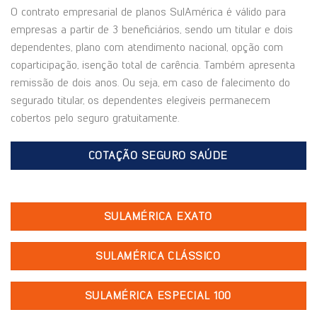
O contrato empresarial de planos SulAmérica é válido para
empresas a partir de 3 beneficiários, sendo um titular e dois
dependentes, plano com atendimento nacional, opção com
coparticipação, isenção total de carência. Também apresenta
remissão de dois anos. Ou seja, em caso de falecimento do
segurado titular, os dependentes elegíveis permanecem
cobertos pelo seguro gratuitamente.
COTAÇÃO SEGURO SAÚDE
SULAMÉRICA EXATO
SULAMÉRICA CLÁSSICO
SULAMÉRICA ESPECIAL 100