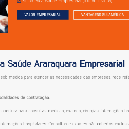
Sulamérica Saúde Empresarial (100 ou + vidas)
VALOR EMPRESARIAL
VANTAGENS SULAMÉRICA
ca Saúde Araraquara
Empresarial
ob medida para atender às necessidades das empresas, rede refer
alidades de contratação:
cobertura para consultas médicas, exames, cirurgias, internações ho
a internações hospitalares. Consultas e exames são cobertos exclus