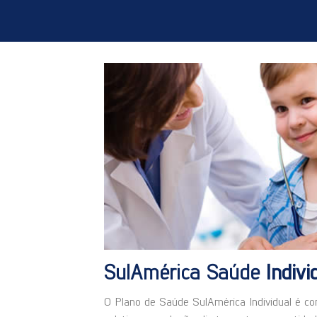
SulAmérica Saúde
Indiv
O Plano de Saúde SulAmérica Individual é co