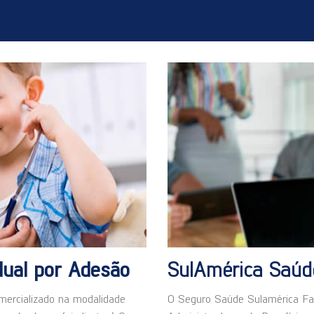
idual por Adesão
SulAmérica Saú
mercializado na modalidade
O Seguro Saúde Sulamérica Fam