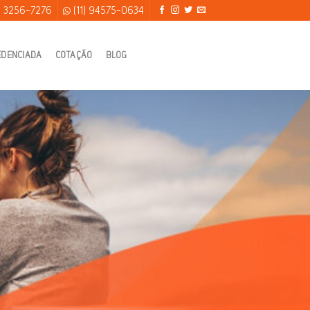
) 3256-7276
(11) 94575-0634
EDENCIADA
COTAÇÃO
BLOG
são, Familiar por
empresa,rede