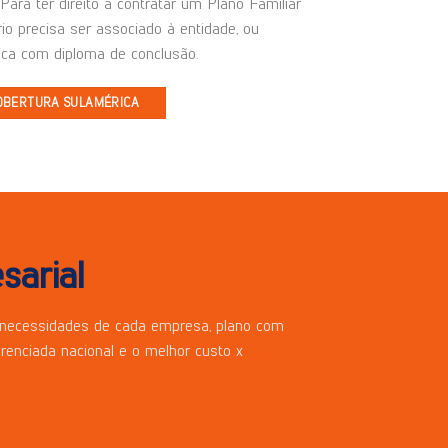
Para ter direito a contratar um Plano Familiar
rio precisa ser associado à entidade, ou
ca com diploma de conclusão.
OBERTURA SULAMÉRICA
sarial
 necessidades de cada empresa, plano com
erenciada nacional e o melhor custo x