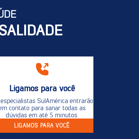
ÚDE
SALIDADE
Ligamos para você
especialistas SulAmérica entrarão
em contato para sanar todas as
dúvidas em até 5 minutos.
LIGAMOS PARA VOCÊ