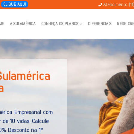
Atendimento (11
E
CLIQUE AQUI
ME
A SULAMÉRICA
CONHEÇA OS PLANOS
DIFERENCIAIS
REDE CR
úde SulAmérica
as informações do plano SulAmérica Individual por ade
ológico.
ce condições especiais para as necessidades da sua 
lhor custo x benefício do mercado.