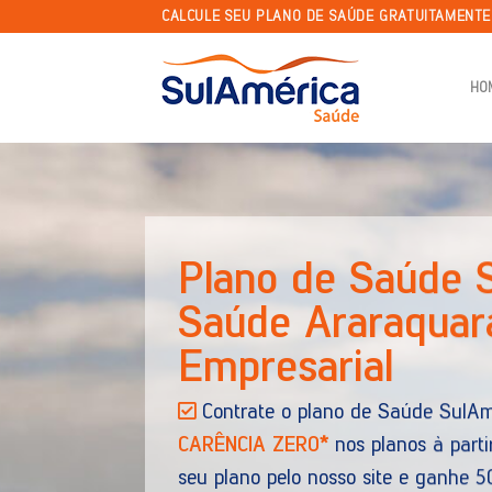
Skip
CALCULE SEU PLANO DE SAÚDE GRATUITAMENT
to
content
HO
Plano de Sa
Receba por e-mail todas 
adesão, Empresarial e Odont
O SulAmérica Saúde ofere
referenciada nacional e o me