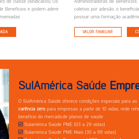
es de classe (sindicatos). Os
Administradoras de Benefícios. 
de Benefícios e podem aderir
coletivo por adesão, o beneficiá
nveniadas.
possuir uma formação acadêmi
IADA
VALOR FAMILIAR
C
SulAmérica Saúde
Empre
O SulAmérica Saúde oferece condições especiais para as
carência zero
para empresas a partir de 10 vidas, rede ref
benefício do mercado.de planos de saúde:
Sulamérica Saúde PME (03 a 29 vidas)
Sulamérica Saúde PME Mais (30 a 99 vidas)