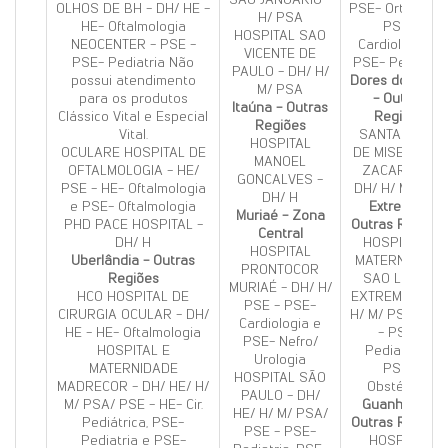
OLHOS DE BH - DH/ HE -
PSE- Ortopedia
H/ PSA
HE- Oftalmologia
PSE-
HOSPITAL SAO
NEOCENTER - PSE -
Cardiologia e
VICENTE DE
PSE- Pediatria Não
PSE- Pediatria
PAULO - DH/ H/
possui atendimento
Dores do Indai
M/ PSA
para os produtos
- Outras
Itaúna - Outras
Clássico Vital e Especial
Regiões
Regiões
Vital.
SANTA CASA
HOSPITAL
OCULARE HOSPITAL DE
DE MISERIC DR
MANOEL
OFTALMOLOGIA - HE/
ZACARIAS -
GONCALVES -
PSE - HE- Oftalmologia
DH/ H/ M/ PSA
DH/ H
e PSE- Oftalmologia
Extrema -
Muriaé - Zona
PHD PACE HOSPITAL -
Outras Regiões
Central
DH/ H
HOSPITAL E
HOSPITAL
Uberlândia - Outras
MATERNIDADE
PRONTOCOR
Regiões
SAO LUCAS
MURIAÉ - DH/ H/
HCO HOSPITAL DE
EXTREMA - DH/
PSE - PSE-
CIRURGIA OCULAR - DH/
H/ M/ PSA/ PS
Cardiologia e
HE - HE- Oftalmologia
- PSE-
PSE- Nefro/
HOSPITAL E
Pediatria e
Urologia
MATERNIDADE
PSE-
HOSPITAL SÃO
MADRECOR - DH/ HE/ H/
Obstétrico
PAULO - DH/
M/ PSA/ PSE - HE- Cir.
Guanhães -
HE/ H/ M/ PSA/
Pediátrica, PSE-
Outras Regiões
PSE - PSE-
Pediatria e PSE-
HOSPITAL