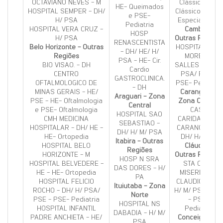
OCTAVIANO NEVES - M
Clássico 100,
HE- Queimados
HOSPITAL SEMPER - DH/
Clássico Vital e
e PSE-
H/ PSA
Especial Vital.
Pediatria
HOSPITAL VERA CRUZ -
Cambuí -
HOSP
H/ PSA
Outras Regiões
RENASCENTISTA
Belo Horizonte - Outras
HOSPITAL ANA
- DH/ HE/ H/
Regiões
MOREIRA
PSA - HE- Cir.
BIO VISAO. - DH
SALLES - H/ M/
Cardio
CENTRO
PSA/ PSE -
GASTROCLINICA.
OFTALMOLOGICO DE
PSE- Pediatria
- DH
MINAS GERAIS - HE/
Carangola -
Araguari - Zona
PSE - HE- Oftalmologia
Zona Central
Central
e PSE- Oftalmologia
CASA
HOSPITAL SAO
CMH MEDICINA
CARIDADE DE
SEBASTIAO -
HOSPITALAR - DH/ HE -
CARANGOLA -
DH/ H/ M/ PSA
HE- Ortopedia
DH/ H/ PSA
Itabira - Outras
HOSPITAL BELO
Cláudio -
Regiões
HORIZONTE - M
Outras Regiões
HOSP N SRA
HOSPITAL BELVEDERE -
STA CASA
DAS DORES - H/
HE - HE- Ortopedia
MISERICORD
PA
HOSPITAL FELICIO
CLAUDIO - DH/
Ituiutaba - Zona
ROCHO - DH/ H/ PSA/
H/ M/ PSA/ PS
Norte
PSE - PSE- Pediatria
- PSE-
HOSPITAL NS
HOSPITAL INFANTIL
Pediatria
DABADIA - H/ M/
PADRE ANCHIETA - HE/
Conceição do
PSA