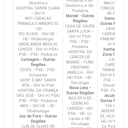
Pediatria, PSE-
Obstétrico
IMACULADA
Obstétrico e HE-
HOSPITAL SANTA CLARA
CONCEICAO - H
Pediatria
- DH/ H
M/ PSA
Muriaé - Outras
INST CORACAO
Itamonte -
Regiões
TRIANGULO MINEIRO SC
Outras Regiões
CASA DE SAUDE
- DH
CASA DE
SANTA LUCIA -
ISO OLHOS - DH/ HE -
CARIDADE DE
DH/ H/ PSA/
HE- Oftalmologia
ITAMONTE - DH/
PSE - PSE-
UBERLANDIA MEDICAL
H/ PSA
Pediatria
CENTER - DH/ H/ PSA/
Itanhandu -
HOSPITAL DO
PSE - PSE- Pediatria
Zona Central
CÂNCER DE
Contagem - Outras
CASA
MURIAÉ - FUND.
Regiões
CARIDADE
CRISTIANO
CEOFE - PSE - PSE-
ITANHANDU -
VARELLA - DH/
Ortopedia
DH/ H/ M/ PSA/
HE/ PSA - HE-
HOSP. E MAT. SANTA
PSE - PSE-
Oncologia
RITA - DH/ H/ PSA
Obstétrico e
Nova Lima -
HOSPITAL DA CRIANÇA
PSE- Pediatria
Outras Regiões
SÃO JOSÉ - DH/ H/ PSA/
Jacutinga -
BIOCOR H DE
PSE - PSE- Pediatria
Outras Regiões
DOENCAS
IMOC - DH/ HE - HE-
STA CASA
CARDIOV - HE/
Oftalmologia
MISERICORDIA
PSA - HE- Cir.
Juiz de Fora - Outras
DE JACUTINGA 
Cardio e HE-
Regiões
HE/ H/ M - HE-
Oncologia
CLIN DE OLHOS DR
Cir. Pediátrica