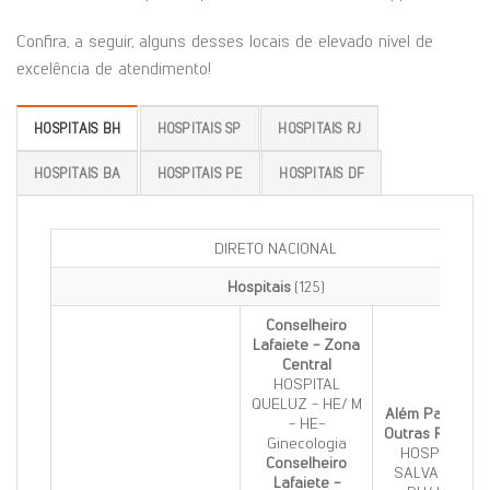
Confira, a seguir, alguns desses locais de elevado nível de
excelência de atendimento!
HOSPITAIS BH
HOSPITAIS SP
HOSPITAIS RJ
HOSPITAIS BA
HOSPITAIS PE
HOSPITAIS DF
DIRETO NACIONAL
Hospitais
(125)
Conselheiro
Lafaiete - Zona
Central
HOSPITAL
QUELUZ - HE/ M
Além Paraíba -
- HE-
Outras Regiões
Ginecologia
HOSP SAO
Conselheiro
SALVADOR -
Lafaiete -