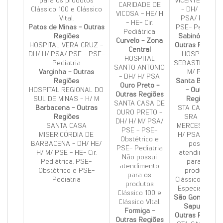
para os produtos
VICENTE PAULO
CARIDADE DE
Clássico 100 e Clássico
- DH/ H/ M/
VICOSA - HE/ H
Vital.
PSA/ PSE -
- HE- Cir.
Patos de Minas - Outras
PSE- Pediatria
Pediátrica
Regiões
Sabinópolis -
Curvelo - Zona
HOSPITAL VERA CRUZ -
Outras Regiões
Central
DH/ H/ PSA/ PSE - PSE-
HOSP. SÃO
HOSPITAL
Pediatria
SEBASTIÃO - H
SANTO ANTONIO
Varginha - Outras
M/ PSA
- DH/ H/ PSA
Regiões
Santa Bárbara
Ouro Preto -
HOSPITAL REGIONAL DO
- Outras
Outras Regiões
SUL DE MINAS - H/ M
Regiões
SANTA CASA DE
Barbacena - Outras
STA CASA NS
OURO PRETO -
Regiões
SRA DAS
DH/ H/ M/ PSA/
SANTA CASA
MERCES - DH/
PSE - PSE-
MISERICÓRDIA DE
H/ PSA - Não
Obstétrico e
BARBACENA - DH/ HE/
possui
PSE- Pediatria
H/ M/ PSE - HE- Cir.
atendimento
Não possui
Pediátrica, PSE-
para os
atendimento
Obstétrico e PSE-
produtos
para os
Pediatria
Clássico Vital e
produtos
Especial Vital.
Clássico 100 e
São Gonçalo d
Clássico VItal.
Sapucaí -
Formiga -
Outras Regiões
Outras Regiões