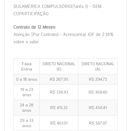
SULAMÉRICA COMPULSÓRIO(Tarifa 1) - SEM
COPARTICIPAÇÃO
Contrato de 12 Meses
Atenção: (Por Contrato) - Acrescentar IOF de 2,38%
sobre o valor.
Faixa
DIRETO NACIONAL
DIRETO NACIONAL
Etária
(E)
(A)
0 a 18 anos
R$ 267,95
R$ 294,72
19 a 23
R$ 334,93
R$ 368,40
anos
24 a 28
R$ 415,32
R$ 456,81
anos
29 a 33
R$ 461,01
R$ 507,07
anos