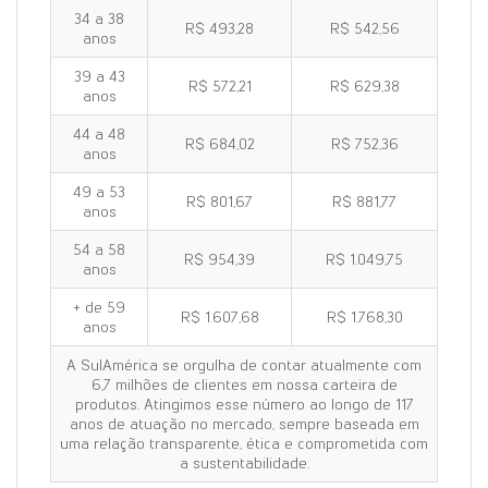
34 a 38
R$ 493,28
R$ 542,56
anos
39 a 43
R$ 572,21
R$ 629,38
anos
44 a 48
R$ 684,02
R$ 752,36
anos
49 a 53
R$ 801,67
R$ 881,77
anos
54 a 58
R$ 954,39
R$ 1.049,75
anos
+ de 59
R$ 1.607,68
R$ 1.768,30
anos
A SulAmérica se orgulha de contar atualmente com
6,7 milhões de clientes em nossa carteira de
produtos. Atingimos esse número ao longo de 117
anos de atuação no mercado, sempre baseada em
uma relação transparente, ética e comprometida com
a sustentabilidade.