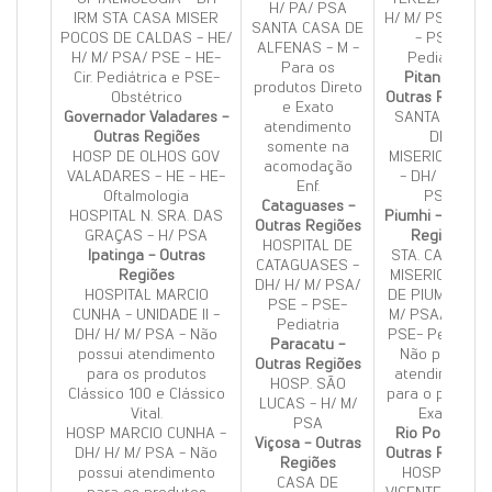
H/ PA/ PSA
IRM STA CASA MISER
H/ M/ PSA/ PS
SANTA CASA DE
POCOS DE CALDAS - HE/
- PSE-
ALFENAS - M -
H/ M/ PSA/ PSE - HE-
Pediatria
Para os
Cir. Pediátrica e PSE-
Pitangui -
produtos Direto
Obstétrico
Outras Regiões
e Exato
Governador Valadares -
SANTA CASA
atendimento
Outras Regiões
DE
somente na
HOSP DE OLHOS GOV
MISERICORDIA.
acomodação
VALADARES - HE - HE-
- DH/ H/ M/
Enf.
Oftalmologia
PSA
Cataguases -
HOSPITAL N. SRA. DAS
Piumhi - Outras
Outras Regiões
GRAÇAS - H/ PSA
Regiões
HOSPITAL DE
Ipatinga - Outras
STA. CASA DE
CATAGUASES -
Regiões
MISERICÓRDIA
DH/ H/ M/ PSA/
HOSPITAL MARCIO
DE PIUMHI - H/
PSE - PSE-
CUNHA - UNIDADE II -
M/ PSA/ PSE -
Pediatria
DH/ H/ M/ PSA - Não
PSE- Pediatria
Paracatu -
possui atendimento
Não possui
Outras Regiões
para os produtos
atendimento
HOSP. SÃO
Clássico 100 e Clássico
para o produto
LUCAS - H/ M/
Vital.
Exato.
PSA
HOSP MARCIO CUNHA -
Rio Pomba -
Viçosa - Outras
DH/ H/ M/ PSA - Não
Outras Regiões
Regiões
possui atendimento
HOSP SAO
CASA DE