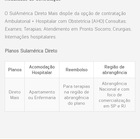
O SulAmérica Direto Mais dispõe da opção de contratação
Ambulatorial + Hospitalar com Obstetrícia (AHO) Consultas;
Exames; Terapias; Atendimento em Pronto Socorro; Cirurgias;
Internações hospitalares.
Planos Sulamérica Direto
Acomodação
Região
de
Planos
Reembolso
Hospitalar
abrangência
Abrangência
Para terapias
Nacional e com
Direto
Apartamento
na região de
foco de
Mais
ou Enfermaria
abrangência
comercialização
do plano
em SP e RJ