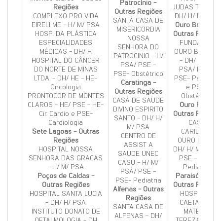
Patrocínio -
Regiões
JUDAS TADEU -
Outras Regiões
COMPLEXO PRO VIDA
DH/ H/ M/ PSA
SANTA CASA DE
EIRELI ME - H/ M/ PSA
Ouro Branco -
MISERICORDIA
HOSP. DA PLÁSTICA
Outras Regiões
NOSSA
ESPECIALIDADES
FUNDACAO
SENHORA DO
MÉDICAS - DH/ H
OURO BRANCO
PATROCINIO - H/
HOSPITAL DO CÂNCER
- DH/ H/ M/
PSA/ PSE -
DO NORTE DE MINAS
PSA/ PSE -
PSE- Obstétrico
LTDA. - DH/ HE - HE-
PSE- Pediatria
Caratinga -
Oncologia
e PSE-
Outras Regiões
PRONTOCOR DE MONTES
Obstétrico
CASA DE SAUDE
CLAROS - HE/ PSE - HE-
Ouro Fino -
DIVINO ESPIRITO
Cir. Cardio e PSE-
Outras Regiões
SANTO - DH/ H/
Cardiologia
CASA
M/ PSA
Sete Lagoas - Outras
CARIDADE
CENTRO DE
Regiões
OURO FINO -
ASSIST A
HOSPITAL NOSSA
DH/ H/ M/ PSA/
SAUDE UNEC
SENHORA DAS GRACAS
PSE - PSE-
CASU - H/ M/
- H/ M/ PSA
Pediatria
PSA/ PSE -
Poços de Caldas -
Paraisópolis -
PSE- Pediatria
Outras Regiões
Outras Regiões
Alfenas - Outras
HOSPITAL SANTA LUCIA
HOSP FREI
Regiões
- DH/ H/ PSA
CAETANO E
SANTA CASA DE
INSTITUTO DONATO DE
MATER S
ALFENAS - DH/
OFTALMOLOGIA - DH
TEREZA - DH/