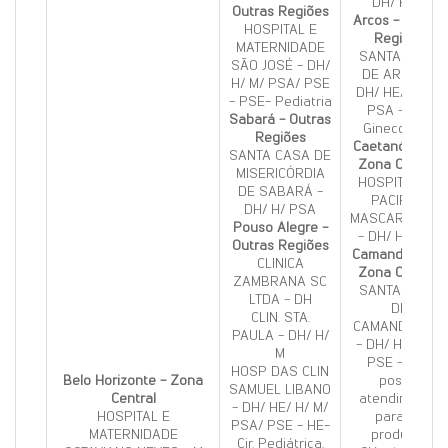
DH/ H/ M
Outras Regiões
Arcos - Outras
HOSPITAL E
Regiões
MATERNIDADE
SANTA CASA
SÃO JOSÉ - DH/
DE ARCOS -
H/ M/ PSA/ PSE
DH/ HE/ H/ M/
- PSE- Pediatria
PSA - HE-
Sabará - Outras
Ginecologia
Regiões
Caetanópolis -
SANTA CASA DE
Zona Central
MISERICÓRDIA
HOSPITAL DR
DE SABARÁ -
PACIFICO
DH/ H/ PSA
MASCARENHAS
Pouso Alegre -
- DH/ H/ PSA
Outras Regiões
Camanducaia -
CLINICA
Zona Central
ZAMBRANA SC
SANTA CASA
LTDA - DH
DE
CLIN. STA.
CAMANDUCAIA
PAULA - DH/ H/
- DH/ H/ PSA/
M
PSE - Não
HOSP DAS CLIN
Belo Horizonte - Zona
possui
SAMUEL LIBANO
Central
atendimento
- DH/ HE/ H/ M/
HOSPITAL E
para os
PSA/ PSE - HE-
MATERNIDADE
produtos
Cir. Pediátrica,