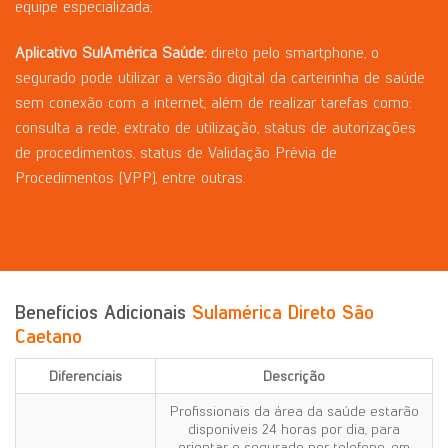
equipe especializada;
Aplicativo
SulAmérica
Saúde:
direto pelo smartphone, o
segurado pode utilizar a versão digital da carteirinha de saúde
sem conexão com a internet, além de realizar tarefas como:
consulta a rede, extrato de utilização, status de autorizações
de procedimentos, status de Validação Prévia de
Procedimentos (VPP), entre outras.
Benefícios
Adicionais
Sulamérica Direto São
Caetano
Diferenciais
Descrição
Profissionais da área da saúde estarão
disponíveis 24 horas por dia, para
orientar o segurado por telefone, em