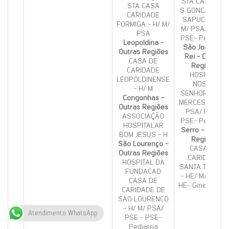
STA CASA MIS
STA CASA
S GONCALO DO
CARIDADE
SAPUCAI - H/
FORMIGA - H/ M/
M/ PSA/ PSE -
PSA
PSE- Pediatria
Leopoldina -
São João Del
Outras Regiões
Rei - Outras
CASA DE
Regiões
CARIDADE
HOSP DE
LEOPOLDINENSE
NOSSA
- H/ M
SENHORA DAS
Congonhas -
MERCES - H/ M
Outras Regiões
PSA/ PSE -
ASSOCIAÇÃO
PSE- Pediatria
HOSPITALAR
Serro - Outras
BOM JESUS - H
Regiões
São Lourenço -
CASA DE
Outras Regiões
CARIDADE
HOSPITAL DA
SANTA TEREZA
FUNDACAO
- HE/ M/ PSA -
CASA DE
HE- Ginecologi
CARIDADE DE
SAO LOURENCO
- H/ M/ PSA/
Atendimento WhatsApp
PSE - PSE-
Pediatria