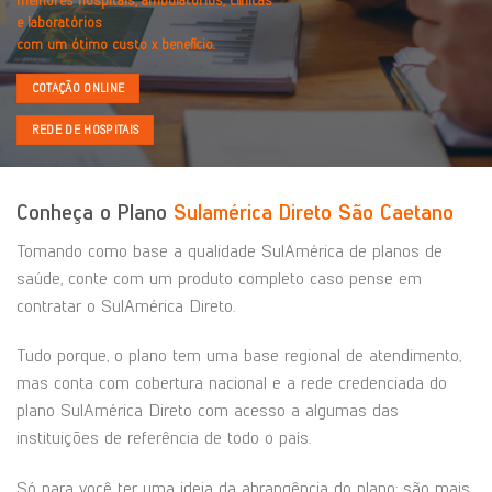
melhores hospitais, ambulatórios, clínicas
e laboratórios
com um ótimo custo x benefício.
COTAÇÃO ONLINE
REDE DE HOSPITAIS
Conheça o Plano
Sulamérica Direto São Caetano
Tomando como base a qualidade SulAmérica de planos de
saúde, conte com um produto completo caso pense em
contratar o SulAmérica Direto.
Tudo porque, o plano tem uma base regional de atendimento,
mas conta com cobertura nacional e a rede credenciada do
plano SulAmérica Direto com acesso a algumas das
instituições de referência de todo o país.
Só para você ter uma ideia da abrangência do plano: são mais