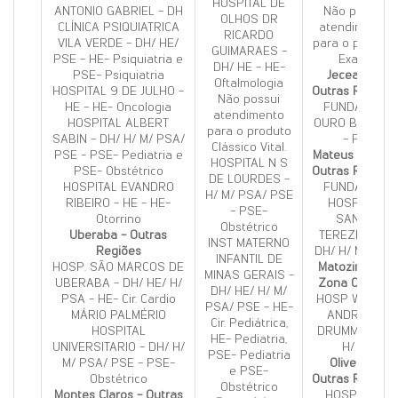
HOSPITAL DE
ANTONIO GABRIEL - DH
Não possui
OLHOS DR
CLÍNICA PSIQUIATRICA
atendimento
RICARDO
VILA VERDE - DH/ HE/
para o produto
GUIMARAES -
PSE - HE- Psiquiatria e
Exato.
DH/ HE - HE-
PSE- Psiquiatria
Jeceaba -
Oftalmologia
HOSPITAL 9 DE JULHO -
Outras Regiões
Não possui
HE - HE- Oncologia
FUNDACAO
atendimento
HOSPITAL ALBERT
OURO BRANCO
para o produto
SABIN - DH/ H/ M/ PSA/
- PA
Clássico Vital.
PSE - PSE- Pediatria e
Mateus Leme -
HOSPITAL N S
PSE- Obstétrico
Outras Regiões
DE LOURDES -
HOSPITAL EVANDRO
FUNDAÇÃO
H/ M/ PSA/ PSE
RIBEIRO - HE - HE-
HOSPITAL
- PSE-
Otorrino
SANTA
Obstétrico
Uberaba - Outras
TEREZINHA -
INST MATERNO
Regiões
DH/ H/ M/ PSA
INFANTIL DE
HOSP. SÃO MARCOS DE
Matozinhos -
MINAS GERAIS -
UBERABA - DH/ HE/ H/
Zona Central
DH/ HE/ H/ M/
PSA - HE- Cir. Cardio
HOSP WANDA
PSA/ PSE - HE-
MÁRIO PALMÉRIO
ANDRADE
Cir. Pediátrica,
HOSPITAL
DRUMMOND -
HE- Pediatria,
UNIVERSITARIO - DH/ H/
H/ M
PSE- Pediatria
M/ PSA/ PSE - PSE-
Oliveira -
e PSE-
Obstétrico
Outras Regiões
Obstétrico
Montes Claros - Outras
HOSP SAO