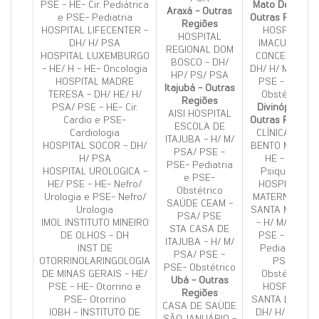
PSE - HE- Cir. Pediátrica
Mato Dentro -
Araxá - Outras
e PSE- Pediatria
Outras Regiões
Regiões
HOSPITAL LIFECENTER -
HOSPITAL
HOSPITAL
DH/ H/ PSA
IMACULADA
REGIONAL DOM
HOSPITAL LUXEMBURGO
CONCEICAO -
BOSCO - DH/
- HE/ H - HE- Oncologia
DH/ H/ M/ PSA/
HP/ PS/ PSA
HOSPITAL MADRE
PSE - PSE-
Itajubá - Outras
TERESA - DH/ HE/ H/
Obstétrico
Regiões
PSA/ PSE - HE- Cir.
Divinópolis -
AISI HOSPITAL
Cardio e PSE-
Outras Regiões
ESCOLA DE
Cardiologia
CLÍNICA SÃO
ITAJUBA - H/ M/
HOSPITAL SOCOR - DH/
BENTO MENNI -
PSA/ PSE -
H/ PSA
HE - HE-
PSE- Pediatria
HOSPITAL UROLOGICA -
Psiquiatria
e PSE-
HE/ PSE - HE- Nefro/
HOSPITAL E
Obstétrico
Urologia e PSE- Nefro/
MATERNIDADE
SAÚDE CEAM -
Urologia
SANTA MONICA
PSA/ PSE
IMOL INSTITUTO MINEIRO
- H/ M/ PSA/
STA CASA DE
DE OLHOS - DH
PSE - PSE-
ITAJUBA - H/ M/
INST DE
Pediatria e
PSA/ PSE -
OTORRINOLARINGOLOGIA
PSE-
PSE- Obstétrico
DE MINAS GERAIS - HE/
Obstétrico
Ubá - Outras
PSE - HE- Otorrino e
HOSPITAL
Regiões
PSE- Otorrino
SANTA LUCIA -
CASA DE SAÚDE
IOBH - INSTITUTO DE
DH/ H/ PSE -
SÃO JANUÁRIO -