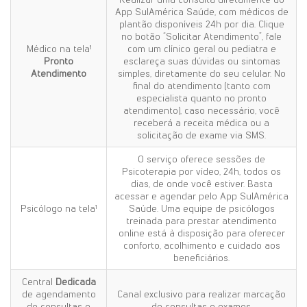
App SulAmérica Saúde, com médicos de
plantão disponíveis 24h por dia. Clique
no botão “Solicitar Atendimento”, fale
Médico na tela¹
com um clínico geral ou pediatra e
Pronto
esclareça suas dúvidas ou sintomas
Atendimento
simples, diretamente do seu celular. No
final do atendimento (tanto com
especialista quanto no pronto
atendimento), caso necessário, você
receberá a receita médica ou a
solicitação de exame via SMS.
O serviço oferece sessões de
Psicoterapia por vídeo, 24h, todos os
dias, de onde você estiver. Basta
acessar e agendar pelo App SulAmérica
Psicólogo na tela¹
Saúde. Uma equipe de psicólogos
treinada para prestar atendimento
online está à disposição para oferecer
conforto, acolhimento e cuidado aos
beneficiários.
Central
Dedicada
de agendamento
Canal exclusivo para realizar marcação
de consultas e
de consultas e exames.