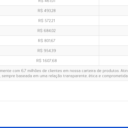
R$ 461,01
R$ 493,28
R$ 572,21
R$ 684,02
R$ 801,67
R$ 954,39
R$ 1.607,68
lmente com 6,7 milhões de clientes em nossa carteira de produtos. Ati
 sempre baseada em uma relação transparente, ética e comprometida 