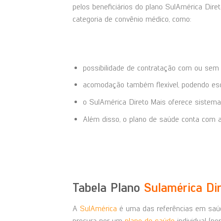
pelos beneficiários do plano SulAmérica Dire
categoria de convênio médico, como:
possibilidade de contratação com ou sem cop
acomodação também flexível, podendo esc
o SulAmérica Direto Mais oferece sistema 
Além disso, o plano de saúde conta com at
Tabela Plano
Sulamérica Di
A
SulAmérica
é uma das referências em saúde
procura por um
plano de saúde
individual (por