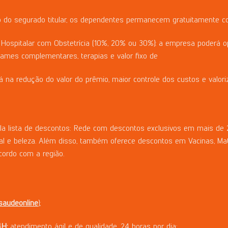
 do segurado titular, os dependentes permanecem gratuitamente co
Hospitalar com Obstetrícia (10%, 20% ou 30%): a empresa poderá opt
xames complementares, terapias e valor fixo de
rá na redução do valor do prêmio, maior controle dos custos e valori
lista de descontos: Rede com descontos exclusivos em mais de 2
l e beleza. Além disso, também oferece descontos em Vacinas, Mate
cordo com a região.
saudeonline
);
H:
atendimento ágil e de qualidade, 24 horas por dia;