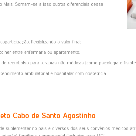
to Mais. Somam-se a isso outros diferenciais dessa
articipação, flexibilizando o valor final;
olher entre enfermaria ou apartamento;
de reembolso para terapias não médicas (como psicologia e fisioter
endimento ambulatorial e hospitalar com obstetrícia.
reto Cabo de Santo Agostinho
 suplementar no país e diversos dos seus convênios médicos atrae
 adesão), familiar ou empresarial (inclusive, para MEI).