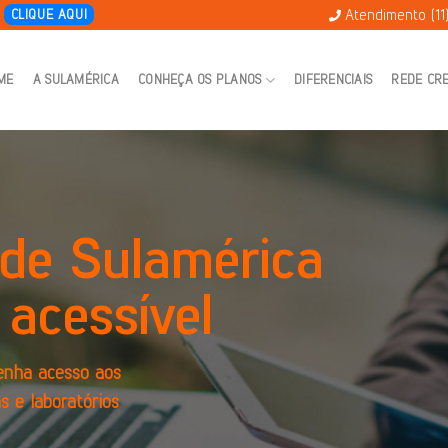
Atendimento (11
E
CLIQUE AQUI
ME
A SULAMÉRICA
CONHEÇA OS PLANOS
DIFERENCIAIS
REDE CR
de Sulamérica
 acessível
enha acesso aos
as e laboratórios