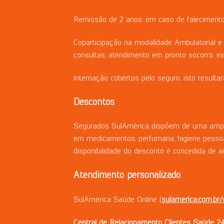
Remissão de 2 anos: em caso de falecimento
Coparticipação na modalidade Ambulatorial e 
consultas, atendimento em pronto socorro, e
internação cobertos pelo seguro, isto resulta
Descontos
Segurados SulAmérica dispõem de uma ampla 
em medicamentos, perfumaria, higiene pessoa
disponibilidade do desconto é concedida de a
Atendimento
personalizado
SulAmérica Saúde Online (
sulamerica.com.br/
Central
de
Relacionamento
Clientes
Saúde
24