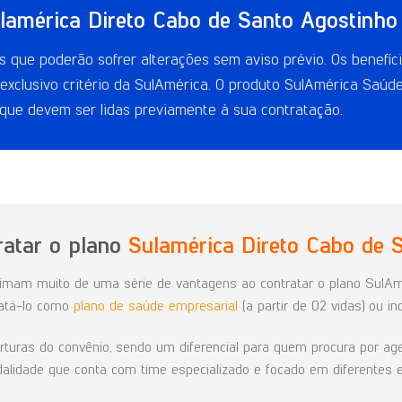
lamérica Direto Cabo de Santo Agostinho
 que poderão sofrer alterações sem aviso prévio. Os benefíci
exclusivo critério da SulAmérica. O produto SulAmérica Saúd
 que devem ser lidas previamente à sua contratação.
ratar o plano
Sulamérica Direto Cabo de 
ximam muito de uma série de vantagens ao contratar o plano SulAmé
ratá-lo como
plano de saúde empresarial
(a partir de 02 vidas) ou ind
uras do convênio, sendo um diferencial para quem procura por agend
lidade que conta com time especializado e focado em diferentes e