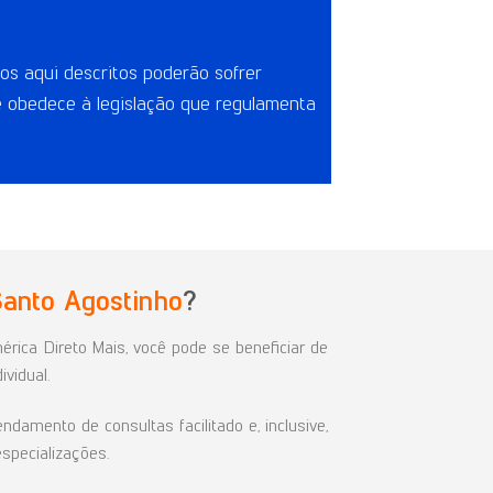
os aqui descritos poderão sofrer
e obedece à legislação que regulamenta
Santo Agostinho
?
rica Direto Mais, você pode se beneficiar de
ividual.
amento de consultas facilitado e, inclusive,
specializações.