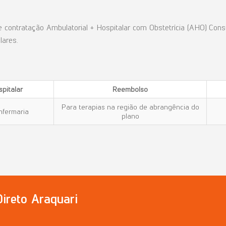
 contratação Ambulatorial + Hospitalar com Obstetrícia (AHO) Con
lares.
pitalar
Reembolso
Para terapias na região de abrangência do
nfermaria
plano
Direto Araquari