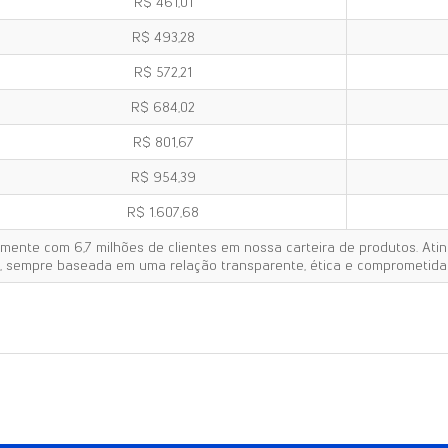
R$ 461,01
R$ 493,28
R$ 572,21
R$ 684,02
R$ 801,67
R$ 954,39
R$ 1.607,68
lmente com 6,7 milhões de clientes em nossa carteira de produtos. Ati
 sempre baseada em uma relação transparente, ética e comprometida 