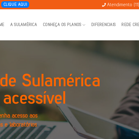
Atendimento (11
E
CLIQUE AQUI
ME
A SULAMÉRICA
CONHEÇA OS PLANOS
DIFERENCIAIS
REDE CR
de Sulamérica
 acessível
enha acesso aos
as e laboratórios