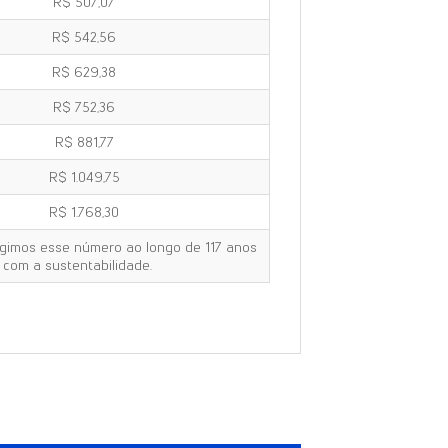
R$ 507,07
R$ 542,56
R$ 629,38
R$ 752,36
R$ 881,77
R$ 1.049,75
R$ 1.768,30
ngimos esse número ao longo de 117 anos
com a sustentabilidade.