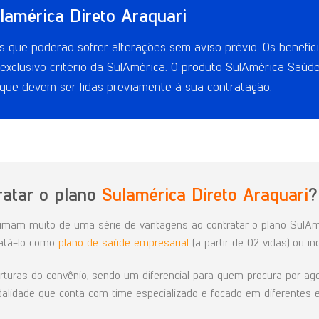
lamérica Direto Araquari
 que poderão sofrer alterações sem aviso prévio. Os benefíci
exclusivo critério da SulAmérica. O produto SulAmérica Saúd
 que devem ser lidas previamente à sua contratação.
ratar o plano
Sulamérica Direto Araquari
?
ximam muito de uma série de vantagens ao contratar o plano SulAmé
ratá-lo como
plano de saúde empresarial
(a partir de 02 vidas) ou ind
uras do convênio, sendo um diferencial para quem procura por agend
lidade que conta com time especializado e focado em diferentes e