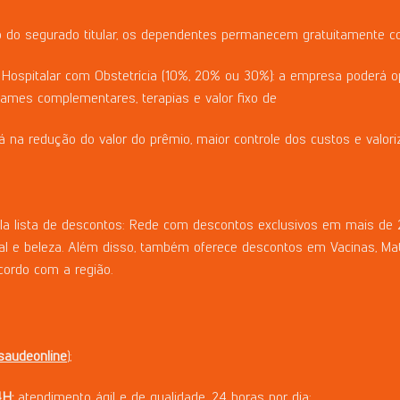
 do segurado titular, os dependentes permanecem gratuitamente co
Hospitalar com Obstetrícia (10%, 20% ou 30%): a empresa poderá opt
xames complementares, terapias e valor fixo de
rá na redução do valor do prêmio, maior controle dos custos e valori
lista de descontos: Rede com descontos exclusivos em mais de 2
l e beleza. Além disso, também oferece descontos em Vacinas, Mate
cordo com a região.
saudeonline
);
H:
atendimento ágil e de qualidade, 24 horas por dia;