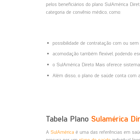
pelos beneficiários do plano SulAmérica Dire
categoria de convênio médico, como:
possibilidade de contratação com ou sem cop
acomodação também flexível, podendo esc
o SulAmérica Direto Mais oferece sistema 
Além disso, o plano de saúde conta com at
Tabela Plano
Sulamérica Di
A
SulAmérica
é uma das referências em saúde
procura por um
plano de saúde
individual (por