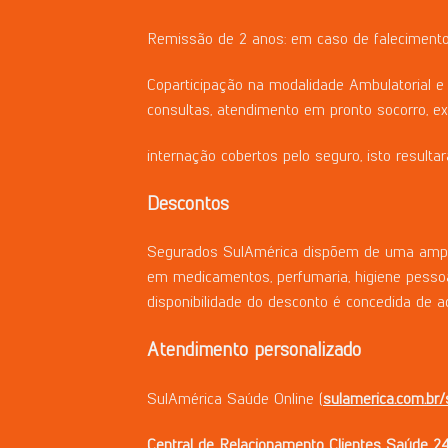
Remissão de 2 anos: em caso de falecimento
Coparticipação na modalidade Ambulatorial e 
consultas, atendimento em pronto socorro, e
internação cobertos pelo seguro, isto resulta
Descontos
Segurados SulAmérica dispõem de uma ampla 
em medicamentos, perfumaria, higiene pessoa
disponibilidade do desconto é concedida de a
Atendimento
personalizado
SulAmérica Saúde Online (
sulamerica.com.br/
Central
de
Relacionamento
Clientes
Saúde
24