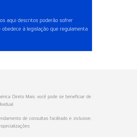
os aqui descritos poderão sofrer
e obedece à legislação que regulamenta
rica Direto Mais, você pode se beneficiar de
ividual.
amento de consultas facilitado e, inclusive,
specializações.