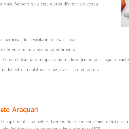
to Mais. Somam-se a isso outros diferenciais dessa
articipação, flexibilizando o valor final;
olher entre enfermaria ou apartamento;
de reembolso para terapias não médicas (como psicologia e fisioter
endimento ambulatorial e hospitalar com obstetrícia.
reto Araquari
 suplementar no país e diversos dos seus convênios médicos atrae
 adesão), familiar ou empresarial (inclusive, para MEI).