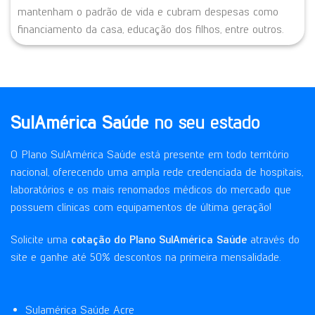
mantenham o padrão de vida e cubram despesas como
financiamento da casa, educação dos filhos, entre outros.
SulAmérica Saúde
no seu estado
O
Plano SulAmérica Saúde
está presente em todo território
nacional, oferecendo uma ampla rede credenciada de hospitais,
laboratórios e os mais renomados médicos do mercado que
possuem clínicas com equipamentos de última geração!
Solicite uma
cotação do Plano SulAmérica Saúde
através do
site e ganhe até 50% descontos na primeira mensalidade.
Sulamérica Saúde Acre