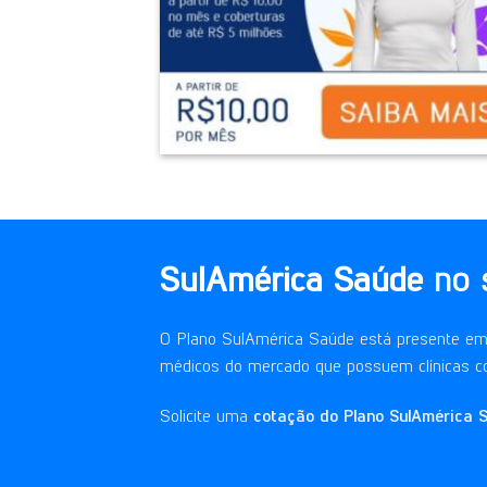
SulAmérica Saúde
no 
O
Plano SulAmérica Saúde
está presente em 
médicos do mercado que possuem clínicas c
Solicite uma
cotação do Plano SulAmérica 