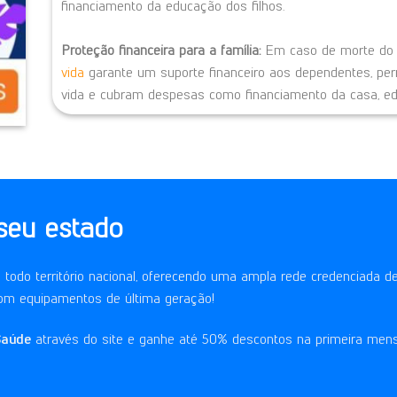
financiamento da educação dos filhos.
Proteção financeira para a família:
Em caso de morte do 
vida
garante um suporte financeiro aos dependentes, pe
vida e cubram despesas como financiamento da casa, edu
seu estado
todo território nacional, oferecendo uma ampla rede credenciada de
om equipamentos de última geração!
Saúde
através do site e ganhe até 50% descontos na primeira mens