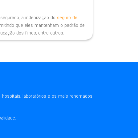
segurado, a indenização do
seguro de
rmitindo que eles mantenham o padrão de
cação dos filhos, entre outros.
 hospitais, laboratórios e os mais renomados
alidade.